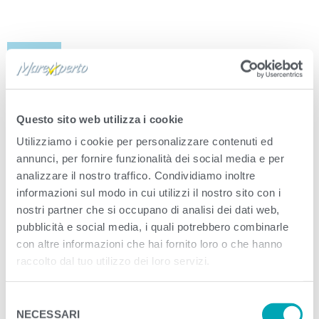
900g
VALORI NUTRIZIONALI MEDI PER 100 G DI PRODOTTO
Questo sito web utilizza i cookie
Utilizziamo i cookie per personalizzare contenuti ed
Energia
1504 kJ / 363 cal
annunci, per fornire funzionalità dei social media e per
Grassi di cui:
32g
analizzare il nostro traffico. Condividiamo inoltre
acidi grassi saturi
5,4g
informazioni sul modo in cui utilizzi il nostro sito con i
nostri partner che si occupano di analisi dei dati web,
Carboidrati di cui:
0,5g
pubblicità e social media, i quali potrebbero combinarle
zuccheri
0,5g
con altre informazioni che hai fornito loro o che hanno
Proteine
18,0g
raccolto dal tuo utilizzo dei loro servizi.
Sale
1,20g
S
NECESSARI
e