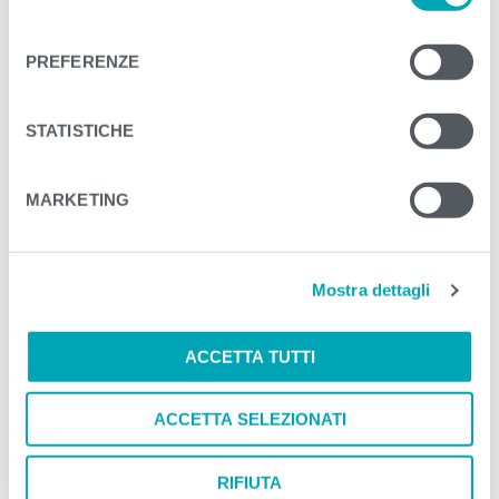
GALLERIA IMMAGINI
l
e
PREFERENZE
z
i
o
STATISTICHE
n
e
MARKETING
d
e
l
Mostra dettagli
c
o
n
ACCETTA TUTTI
s
e
ACCETTA SELEZIONATI
n
s
o
RIFIUTA