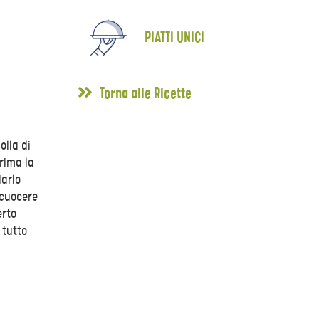
PIATTI UNICI
Torna alle Ricette
olla di
prima la
iarlo
 cuocere
erto
 tutto