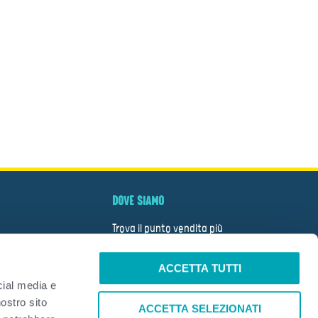
DOVE SIAMO
Trova il punto vendita più
vicino
ACCETTA TUTTI
CERCA
cial media e
nostro sito
TÀ
ACCETTA SELEZIONATI