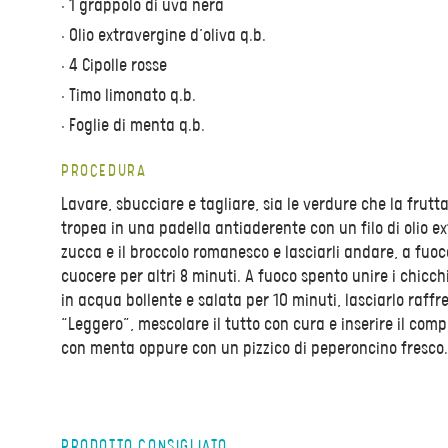
• 1 grappolo di uva nera
• Olio extravergine d’oliva q.b.
• 4 Cipolle rosse
• Timo limonato q.b.
• Foglie di menta q.b.
PROCEDURA
Lavare, sbucciare e tagliare, sia le verdure che la frutta,
tropea in una padella antiaderente con un filo di olio ex
zucca e il broccolo romanesco e lasciarli andare, a fuoc
cuocere per altri 8 minuti. A fuoco spento unire i chicch
in acqua bollente e salata per 10 minuti, lasciarlo raff
“Leggero”, mescolare il tutto con cura e inserire il compo
con menta oppure con un pizzico di peperoncino fresco.
PRODOTTO CONSIGLIATO