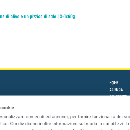
ne di oliva e un pizzico di sale | 3+1x60g
HOME
AZIENDA
BENESSERE
LE RICETTE
 cookie
PRODOTTI
rsonalizzare contenuti ed annunci, per fornire funzionalità dei so
SICUREZZA
ffico. Condividiamo inoltre informazioni sul modo in cui utilizzi il 
SOSTENIBILI