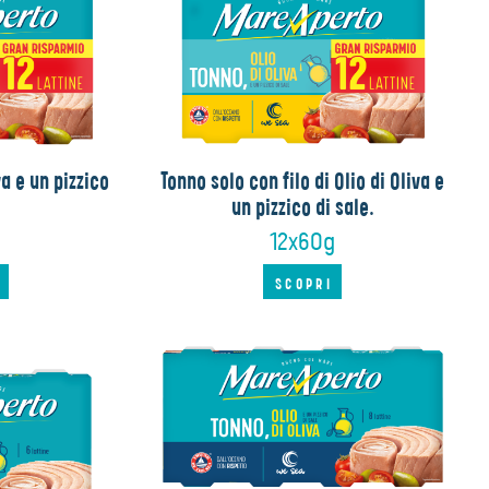
va e un pizzico
Tonno solo con filo di Olio di Oliva e
un pizzico di sale.
g
12x60g
I
SCOPRI