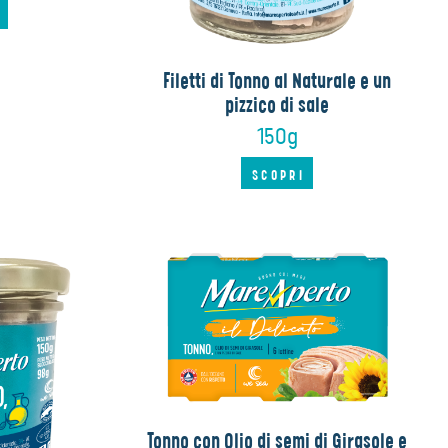
I
Filetti di Tonno al Naturale e un
pizzico di sale
150g
SCOPRI
Tonno con Olio di semi di Girasole e