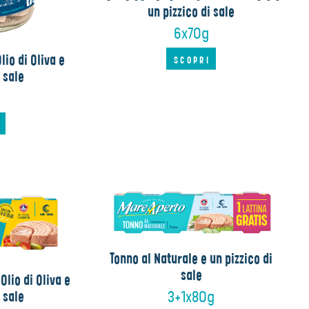
un pizzico di sale
6x70g
lio di Oliva e
SCOPRI
i sale
I
Tonno al Naturale e un pizzico di
sale
Olio di Oliva e
3+1x80g
i sale