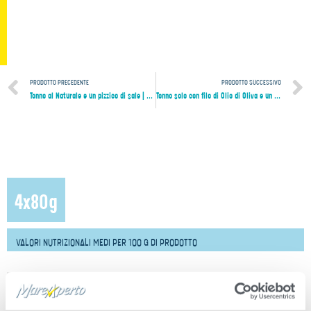
PRODOTTO PRECEDENTE
PRODOTTO SUCCESSIVO
Tonno al Naturale e un pizzico di sale | 3x80g
Tonno solo con filo di Olio di Oliva e un pizzico di sale | 6x60g
4x80g
VALORI NUTRIZIONALI MEDI PER 100 G DI PRODOTTO
Energia
1584 kJ / 383 cal
Grassi di cui:
35g