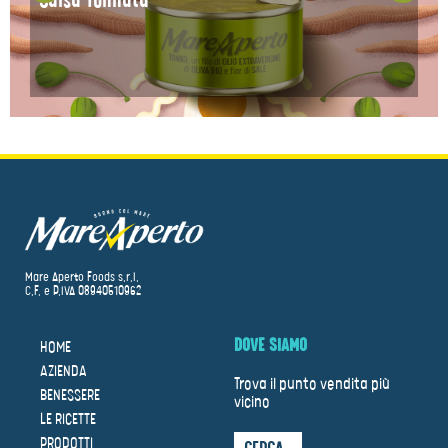
Salsa Tonnata
Mare Aperto Foods s.r.l.
C.F. e P.IVA 08940510962
DOVE SIAMO
HOME
AZIENDA
Trova il punto vendita più
BENESSERE
vicino
LE RICETTE
PRODOTTI