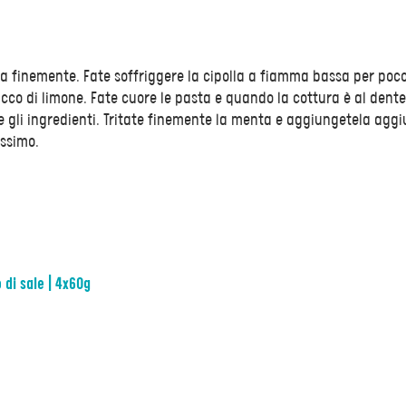
ata finemente. Fate soffriggere la cipolla a fiamma bassa per poc
co di limone. Fate cuore le pasta e quando la cottura è al dente
 gli ingredienti. Tritate finemente la menta e aggiungetela agg
issimo.
o di sale | 4x60g