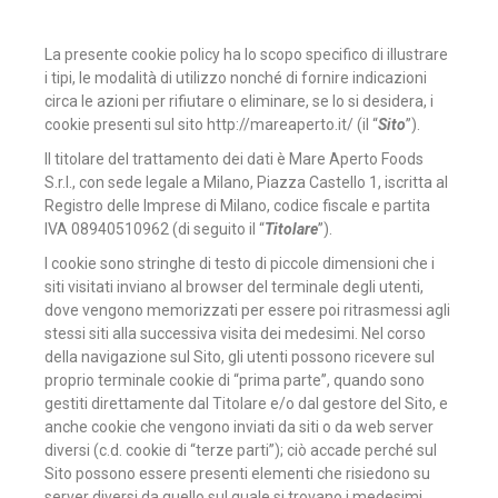
La presente cookie policy ha lo scopo specifico di illustrare
i tipi, le modalità di utilizzo nonché di fornire indicazioni
circa le azioni per rifiutare o eliminare, se lo si desidera, i
cookie presenti sul sito http://mareaperto.it/ (il “
Sito
”).
Il titolare del trattamento dei dati è Mare Aperto Foods
S.r.l., con sede legale a Milano, Piazza Castello 1, iscritta al
Registro delle Imprese di Milano, codice fiscale e partita
IVA 08940510962 (di seguito il “
Titolare
”).
I cookie sono stringhe di testo di piccole dimensioni che i
siti visitati inviano al browser del terminale degli utenti,
dove vengono memorizzati per essere poi ritrasmessi agli
stessi siti alla successiva visita dei medesimi. Nel corso
della navigazione sul Sito, gli utenti possono ricevere sul
proprio terminale cookie di “prima parte”, quando sono
gestiti direttamente dal Titolare e/o dal gestore del Sito, e
anche cookie che vengono inviati da siti o da web server
diversi (c.d. cookie di “terze parti”); ciò accade perché sul
Sito possono essere presenti elementi che risiedono su
server diversi da quello sul quale si trovano i medesimi,