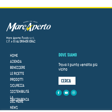
Mare Aperto Foods s.r.l.
C.F. e P.IVA 08940510962
DOVE SIAMO
HOME
AZIENDA
Trova il punto vendita più
BENESSERE
vicino
LE RICETTE
PRODOTTI
CERCA
SICUREZZA
SOSTENIBILITÀ
LA
TRASPARENZA
DEL MARE
NEWS