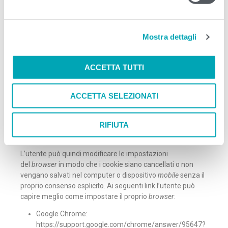
d
inoltre esercitare il proprio diritto di negare il consenso o di
e
revocare il consenso precedentemente prestato
l
informandosi tramite la privacy policy della terza parte,
Mostra dettagli
c
tramite il link di
opt out
se esplicitamente fornito nella
o
suddetta privacy policy o nella cookie policy, o contattando
n
direttamente la stessa terza parte.
ACCETTA TUTTI
s
Opzioni in merito all’uso dei cookie
e
È possibile controllare i cookie attraverso le impostazioni
ACCETTA SELEZIONATI
n
del
browser
utilizzato. Poiché ciascun
browser
ha delle
s
funzioni differenti, l’utente dovrà controllare sul menu di
o
RIFIUTA
“
aiuto
” del proprio
browser
per capire come modificare
correttamente le impostazioni relative ai cookie.
L’utente può quindi modificare le impostazioni
del
browser
in modo che i cookie siano cancellati o non
vengano salvati nel computer o dispositivo
mobile
senza il
proprio consenso esplicito. Ai seguenti link l’utente può
capire meglio come impostare il proprio
browser
:
Google Chrome:
https://support.google.com/chrome/answer/95647?