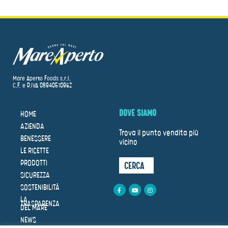
Mare Aperto Foods s.r.l.
C.F. e P.IVA 08940510962
DOVE SIAMO
HOME
AZIENDA
Trova il punto vendita più
BENESSERE
vicino
LE RICETTE
PRODOTTI
CERCA
SICUREZZA
SOSTENIBILITÀ
LA
TRASPARENZA
DEL MARE
NEWS