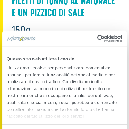
FILETTI DI TONNO AL NATURALE
E UN PIZZICO DI SALE
150g
,
CATEGORIE
TONNO AL NATURALE
TONNO BASSO IN SALE
Questo sito web utilizza i cookie
COPERTURA
FILETTI DI TONNO
Utilizziamo i cookie per personalizzare contenuti ed
annunci, per fornire funzionalità dei social media e per
Perché sceglierlo
analizzare il nostro traffico. Condividiamo inoltre
informazioni sul modo in cui utilizzi il nostro sito con i
nostri partner che si occupano di analisi dei dati web,
Tonno pescato con metodi sostenibili
pubblicità e social media, i quali potrebbero combinarle
Il vetro mantiene in modo ottimale nel tempo aromi e proprietà del
con altre informazioni che hai fornito loro o che hanno
pesce, permettendo di gustare i filetti di tonno sempre al meglio
raccolto dal tuo utilizzo dei loro servizi.
anche a distanza di giorni
Il vetro è una soluzione di packaging ecosostenibile, essendo un