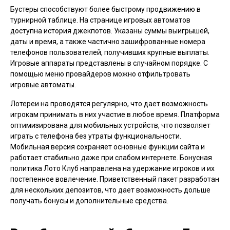
Бустеры способствуют более быстрому продвижению в
турнирной таблице. На странице игровых автоматов
доступна история джекпотов. Указаны суммы выигрышей,
даты и время, а также частично зашифрованные номера
телефонов пользователей, получивших крупные выплаты.
Игровые аппараты представлены в случайном порядке. С
помощью меню провайдеров можно отфильтровать
игровые автоматы.
Лотереи на проводятся регулярно, что дает возможность
игрокам принимать в них участие в любое время. Платформа
оптимизирована для мобильных устройств, что позволяет
играть с телефона без утраты функциональности.
Мобильная версия сохраняет основные функции сайта и
работает стабильно даже при слабом интернете. Бонусная
политика Лото Клуб направлена на удержание игроков и их
постепенное вовлечение. Приветственный пакет разработан
для нескольких депозитов, что дает возможность дольше
получать бонусы и дополнительные средства.