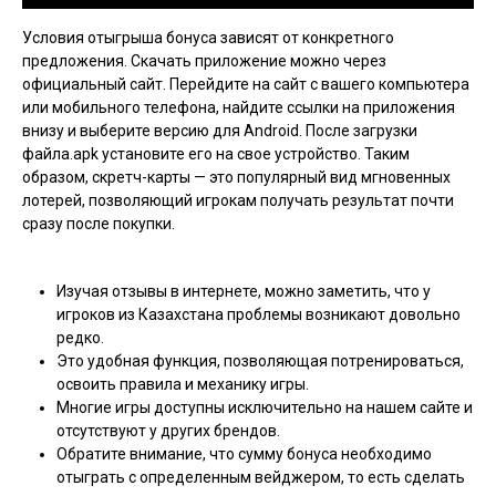
Условия отыгрыша бонуса зависят от конкретного
предложения. Скачать приложение можно через
официальный сайт. Перейдите на сайт с вашего компьютера
или мобильного телефона, найдите ссылки на приложения
внизу и выберите версию для Android. После загрузки
файла.apk установите его на свое устройство. Таким
образом, скретч-карты — это популярный вид мгновенных
лотерей, позволяющий игрокам получать результат почти
сразу после покупки.
Изучая отзывы в интернете, можно заметить, что у
игроков из Казахстана проблемы возникают довольно
редко.
Это удобная функция, позволяющая потренироваться,
освоить правила и механику игры.
Многие игры доступны исключительно на нашем сайте и
отсутствуют у других брендов.
Обратите внимание, что сумму бонуса необходимо
отыграть с определенным вейджером, то есть сделать