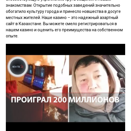
знакомствам. Открытие подобных заведений значительно
обогатило культуру города и принесло новшества в досуге
местных жителей. Наше казино – это надежный азартный
сайт в Казахстане. Вы можете смело регистрироваться в
нашем казино и оценить его преимущества на собственном
опыте.