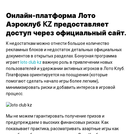
Онлайн-платформа Лото
Аэроклуб KZ предоставляет
доступ через официальный сайт.
К недостаткам можно отнести большое количество
рекламных блоков и недостаток детальных официальных
документов в открытых разделах. Бонусная программа
играет
loto club kz
важную роль в привлечении новых
пользователей и удержании активных игроков в Лото Клуб.
Платформа ориентируется на поощрения (которые
помогают сделать начало игры более легким),
минимизировать риски и добавить интереса в игровой
процесс.
Мы не можем гарантировать получение призов и
предупреждаем о высоких финансовых рисках. Как
показывает практика, рассматривать азартные игры как