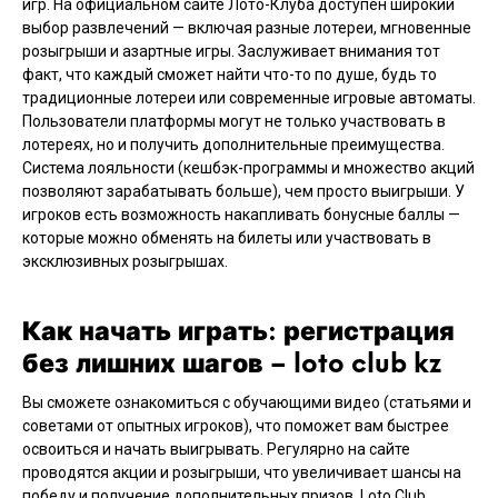
игр. На официальном сайте Лото-Клуба доступен широкий
выбор развлечений — включая разные лотереи, мгновенные
розыгрыши и азартные игры. Заслуживает внимания тот
факт, что каждый сможет найти что-то по душе, будь то
традиционные лотереи или современные игровые автоматы.
Пользователи платформы могут не только участвовать в
лотереях, но и получить дополнительные преимущества.
Система лояльности (кешбэк-программы и множество акций
позволяют зарабатывать больше), чем просто выигрыши. У
игроков есть возможность накапливать бонусные баллы —
которые можно обменять на билеты или участвовать в
эксклюзивных розыгрышах.
Как начать играть: регистрация
без лишних шагов – loto club kz
Вы сможете ознакомиться с обучающими видео (статьями и
советами от опытных игроков), что поможет вам быстрее
освоиться и начать выигрывать. Регулярно на сайте
проводятся акции и розыгрыши, что увеличивает шансы на
победу и получение дополнительных призов. Loto Club