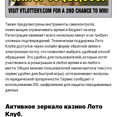
Также предусмотрены инструменты самоконтроля,
помогающие ограничивать время и бюджет на игру.
Регистрация занимает всего несколько минут и не требует
сложных подтверждений. Техническая поддержка Лото
Клуба доступна через онлайн-форму обратной связи и
электронную почту, что позволяет выбрать удобный способ
обращения. Это удобно для пользователей, которые хотят
участвовать в розыгрышах в любое время и из любого
места. Общее мнение пользователей заключается в том (что
сервис удобен для быстрой игры), хотя возникают вопросы
по юридической прозрачности. Сервис сообщает о
использовании SSL-шифрования для защиты передаваемых
данных.
Активное зеркало казино Лото
Клуб.