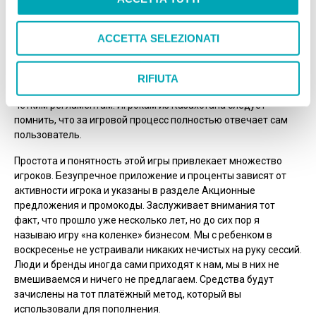
Все личные данные пользователей надежно защищены —
s
при этом финансовые транзакции обрабатываются через
e
проверенные платежные системы. В отличие от
ACCETTA SELEZIONATI
n
официального оператора государственных лотерей
s
Казахстана «Сәтті Жұлдыз», Лото Клуб не имеет
o
подтвержденной лицензии. Государственный оператор
RIFIUTA
публикует правила и результаты проверок, действуя по
четким регламентам. Игрокам из Казахстана следует
помнить, что за игровой процесс полностью отвечает сам
пользователь.
Простота и понятность этой игры привлекает множество
игроков. Безупречное приложение и проценты зависят от
активности игрока и указаны в разделе Акционные
предложения и промокоды. Заслуживает внимания тот
факт, что прошло уже несколько лет, но до сих пор я
называю игру «на коленке» бизнесом. Мы с ребенком в
воскресенье не устраивали никаких нечистых на руку сессий.
Люди и бренды иногда сами приходят к нам, мы в них не
вмешиваемся и ничего не предлагаем. Средства будут
зачислены на тот платёжный метод, который вы
использовали для пополнения.