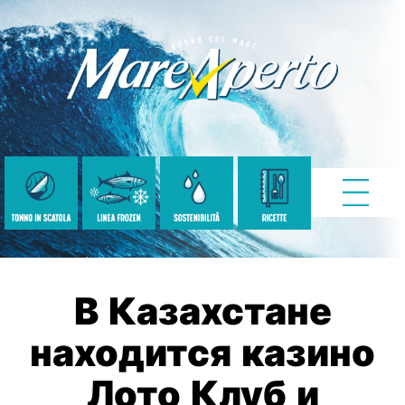
В Казахстане
находится казино
Лото Клуб и