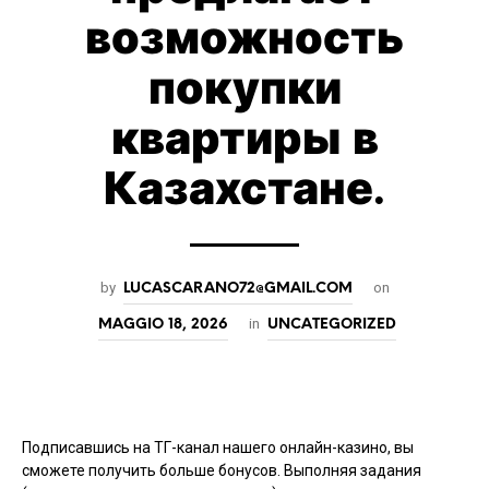
возможность
покупки
квартиры в
Казахстане.
by
on
LUCASCARANO72@GMAIL.COM
in
MAGGIO 18, 2026
UNCATEGORIZED
Подписавшись на ТГ-канал нашего онлайн-казино, вы
сможете получить больше бонусов. Выполняя задания