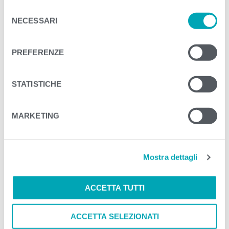
предоставляет поддержку местных платежных
S
NECESSARI
технологий.
e
На данный момент отсутствуют акции для
l
пользователей мобильного софта, но они могут быть
e
PREFERENZE
добавлены в будущем.
z
После установки приложения вы сможете его запустить
i
и войти в свой аккаунт — чтобы получить доступ ко всем
o
STATISTICHE
его функциям.
n
e
MARKETING
d
Злоумышленники часто изменяют оригинальное
приложение Лото Клуб, в частности, APK-файлы, добавляя в
e
них троянские скрипты для кражи личных данных. Лотоклуб
l
не несет ответственности за дистрибутивы, которые были
Mostra dettagli
c
получены не через официальные каналы. Игра в Лото 37
o
возможна только на официальном сайте. Платформа
n
открывается в любом браузере, независимо от устройства, с
ACCETTA TUTTI
s
которого идет доступ.
e
Мини-игры были добавлены специально для посетителей
ACCETTA SELEZIONATI
n
портала с минимальным опытом. Их особенность