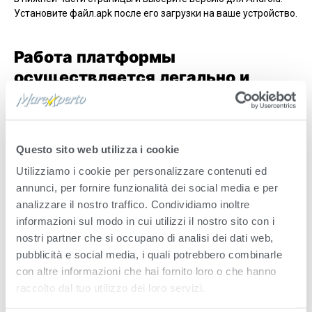
Установите файл.apk после его загрузки на ваше устройство.
Работа платформы
осуществляется легально и
требует лицензирования.
Вы можете скачать Loto Club сегодня и наслаждаться игрой
в лотереи на своем мобильном устройстве в любое время и
Questo sito web utilizza i cookie
в любом месте! После установки приложения вам станет
доступен запуск и авторизация в своем аккаунте для
Utilizziamo i cookie per personalizzare contenuti ed
полноценного использования всех его функций. В данном
annunci, per fornire funzionalità dei social media e per
разделе содержатся ответы на часто задаваемые вопросы
analizzare il nostro traffico. Condividiamo inoltre
— связанные с использованием приложения Лото Клуб и
informazioni sul modo in cui utilizzi il nostro sito con i
процессом аутентификации. В течение этого времени можно
nostri partner che si occupano di analisi dei dati web,
будет ознакомиться с функционалом и найти необходимые
разделы.
pubblicità e social media, i quali potrebbero combinarle
con altre informazioni che hai fornito loro o che hanno
raccolto dal tuo utilizzo dei loro servizi.
Вдобавок к этому, платформа предлагает жителям
Казахстана возможность оплачивать в тенге и