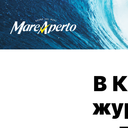
В 
жу