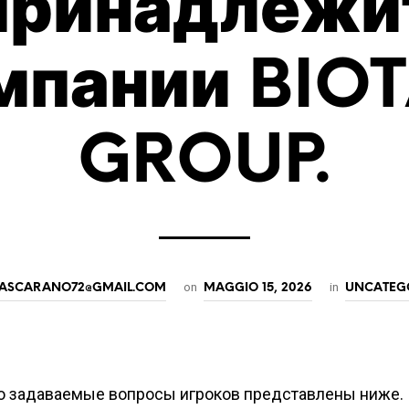
принадлежи
мпании BIO
GROUP.
on
in
ASCARANO72@GMAIL.COM
MAGGIO 15, 2026
UNCATEG
о задаваемые вопросы игроков представлены ниже. 