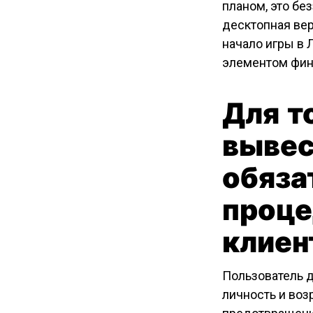
планом, это бе
десктопная вер
начало игры в 
элементом фина
Для т
вывес
обяза
проце
клиент
Пользователь 
личность и воз