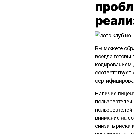
пробл
реали
Вы можете обра
всегда готовы 
кодированием д
соответствует
сертифицирова
Наличие лицен
пользователей.
пользователей 
внимание на со
снизить риски 
расширяет спи