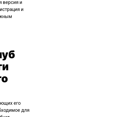
я версия и
гистрация и
важным
луб
ти
го
ающих его
обходимое для