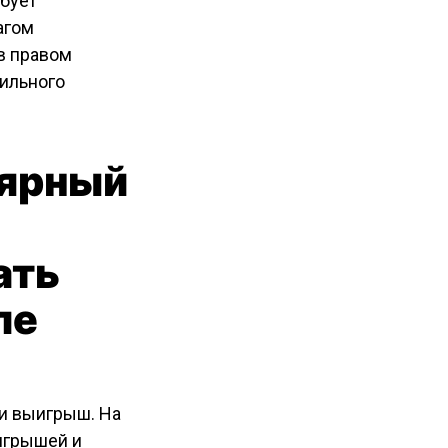
бует
агом
в правом
бильного
лярный
ать
ле
ли выигрыш. На
игрышей и