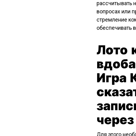
рассчитывать 
вопросах или 
стремление ко
обеспечивать в
Лото 
вдоба
Игра 
сказа
запис
через 
Для этого необ