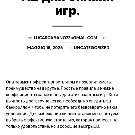
игр.
by
on
LUCASCARANO72@GMAIL.COM
in
MAGGIO 15, 2026
UNCATEGORIZED
Она повысит эффективность игры и позволит иметь
преимущество над крупье. Простые правила и низкие
коэффициенты характерны для этих азартных игр. Хотя
выиграть достаточно легко, необходимо следить за
банкроллом, чтобы не потерять его безвозвратно из-за
увлечения.
Для избежания лишних ставок мы советуем
выбрать эффективную стратегию, которая принесет не
только удовольствие, но и хорошие выигрыши.