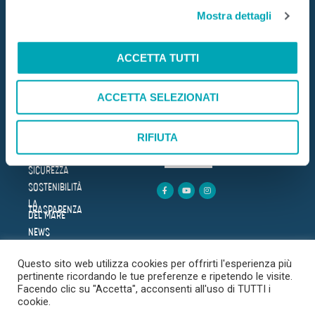
Mostra dettagli
c
o
Mare Aperto Foods s.r.l.
C.F. e P.IVA 08940510962
n
ACCETTA TUTTI
s
e
DOVE SIAMO
HOME
ACCETTA SELEZIONATI
n
AZIENDA
Trova il punto vendita più
s
BENESSERE
vicino
o
LE RICETTE
RIFIUTA
PRODOTTI
CERCA
SICUREZZA
SOSTENIBILITÀ
LA
TRASPARENZA
DEL MARE
NEWS
FAQ
Questo sito web utilizza cookies per offrirti l'esperienza più
CONTATTI
pertinente ricordando le tue preferenze e ripetendo le visite.
Facendo clic su "Accetta", acconsenti all'uso di TUTTI i
cookie.