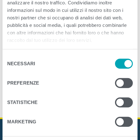
analizzare il nostro traffico. Condividiamo inoltre
informazioni sul modo in cui utilizzi il nostro sito con i
<
>
PREVIOUS
NEXT
nostri partner che si occupano di analisi dei dati web,
pubblicità e social media, i quali potrebbero combinarle
con altre informazioni che hai fornito loro o che hanno
raccolto dal tuo utilizzo dei loro servizi.
S
NECESSARI
e
l
e
PREFERENZE
z
i
o
STATISTICHE
n
e
MARKETING
d
e
l