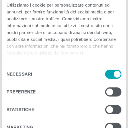
Published
Ottobre 15, 2020
. Size:
1000 × 580
Utilizziamo i cookie per personalizzare contenuti ed
annunci, per fornire funzionalità dei social media e per
in
Sostenibilità
analizzare il nostro traffico. Condividiamo inoltre
informazioni sul modo in cui utilizzi il nostro sito con i
<
>
PREVIOUS
NEXT
nostri partner che si occupano di analisi dei dati web,
pubblicità e social media, i quali potrebbero combinarle
con altre informazioni che hai fornito loro o che hanno
raccolto dal tuo utilizzo dei loro servizi.
S
NECESSARI
e
l
e
PREFERENZE
z
i
o
STATISTICHE
n
e
MARKETING