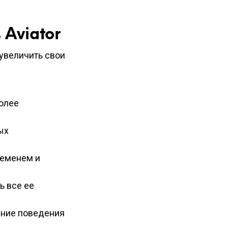
Aviator
 увеличить свои
более
ых
ременем и
ь все ее
ание поведения