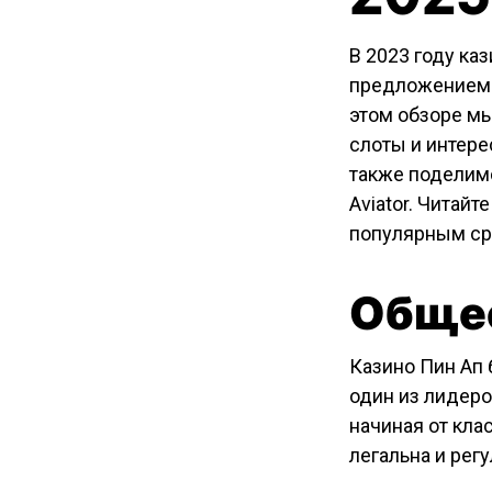
В 2023 году ка
предложением и
этом обзоре м
слоты и интер
также поделимс
Aviator. Читайт
популярным ср
Общее
Казино Пин Ап 
один из лидеро
начиная от кла
легальна и рег