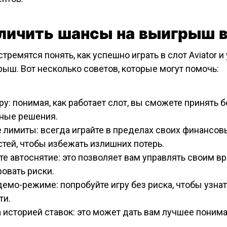
личить шансы на выигрыш в 
тремятся понять, как успешно играть в слот Aviator и
ыш. Вот несколько советов, которые могут помочь:
ру: понимая, как работает слот, вы сможете принять 
ные решения.
е лимиты: всегда играйте в пределах своих финансов
тей, чтобы избежать излишних потерь.
те автоснятие: это позволяет вам управлять своим в
овать риски.
демо-режиме: попробуйте игру без риска, чтобы узнат
ти.
а историей ставок: это может дать вам лучшее поним