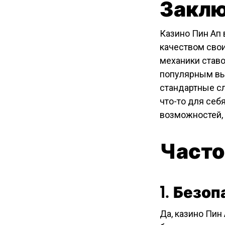
Заклю
Казино Пин Ап 
качеством свои
механики став
популярным выб
стандартные сл
что-то для себ
возможностей,
Часто
1. Безо
Да, казино Пин