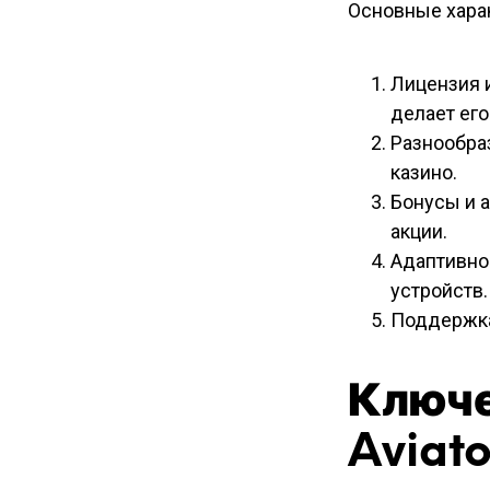
Основные харак
Лицензия 
делает ег
Разнообраз
казино.
Бонусы и 
акции.
Адаптивнос
устройств.
Поддержка
Ключе
Aviato