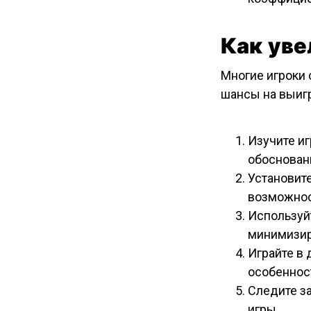
Как уве
Многие игроки с
шансы на выигр
Изучите иг
обоснован
Установит
возможнос
Используй
минимизир
Играйте в 
особеннос
Следите з
игры.