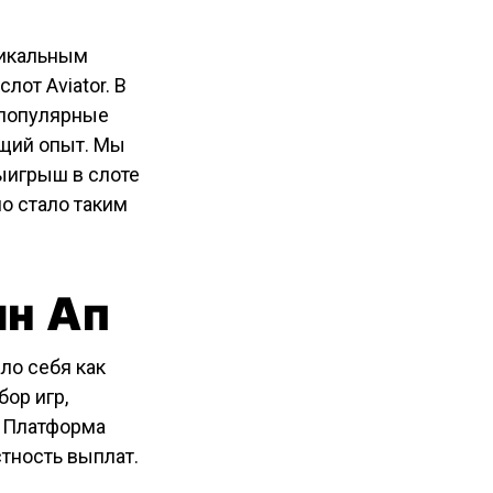
никальным
от Aviator. В
 популярные
ющий опыт. Мы
ыигрыш в слоте
но стало таким
ин Ап
ло себя как
ор игр,
. Платформа
стность выплат.