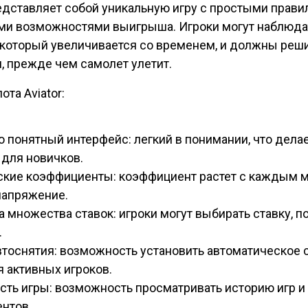
редставляет собой уникальную игру с простыми прави
и возможностями выигрыша. Игроки могут наблюдат
который увеличивается со временем, и должны решит
 прежде чем самолет улетит.
та Aviator:
 понятный интерфейс: легкий в понимании, что делае
 для новичков.
кие коэффициенты: коэффициент растет с каждым 
напряжение.
 множества ставок: игроки могут выбирать ставку, 
.
тоснятия: возможность установить автоматическое с
я активных игроков.
сть игры: возможность просматривать историю игр и
нтов.