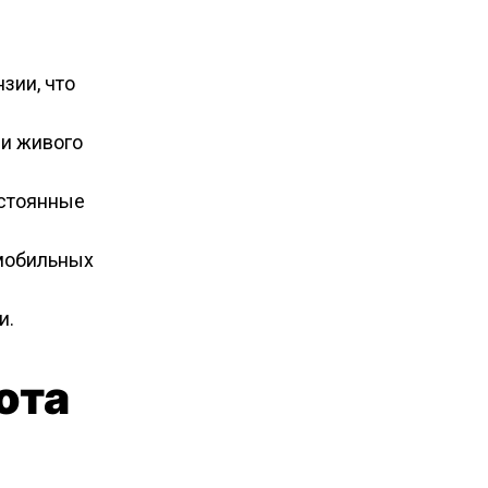
зии, что
 и живого
остоянные
 мобильных
и.
ота