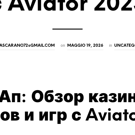
с Aviator 202
on
in
ASCARANO72@GMAIL.COM
MAGGIO 19, 2026
UNCATEG
Ап: Обзор казин
ов и игр с Aviat