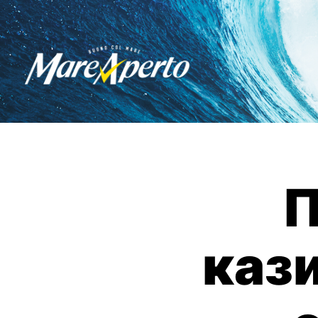
П
кази