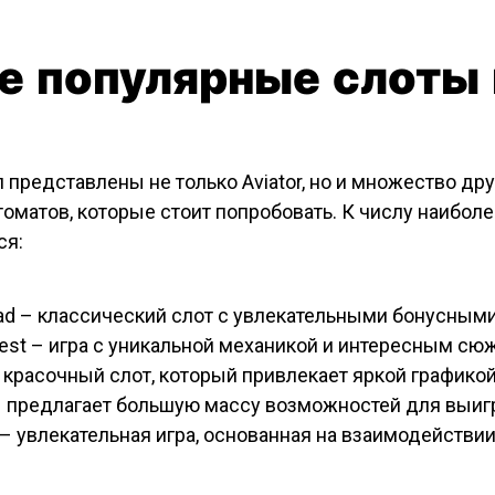
е популярные слоты 
п представлены не только Aviator, но и множество дру
оматов, которые стоит попробовать. К числу наибол
ся:
ead – классический слот с увлекательными бонусным
est – игра с уникальной механикой и интересным сю
– красочный слот, который привлекает яркой графикой
 – предлагает большую массу возможностей для выи
– увлекательная игра, основанная на взаимодействи