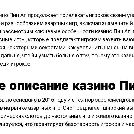
зино Пин Ап продолжает привлекать игроков своим у
 разнообразием азартных игр, включая знаменитый сл
ы рассмотрим ключевые особенности казино Пин Ап,
есные игры, которые предлагают игрокам захватыва
я некоторыми секретами, как увеличить шансы на в
е дальше, чтобы узнать больше о том, почему это кази
еди игроков.
 описание казино П
было основано в 2016 году и с тех пор зарекомендова
в на рынке азартных игр. Оно предлагает широкий выб
ссических слотов до настольных игр и живого казино
улируется, что гарантирует безопасность игроков и че