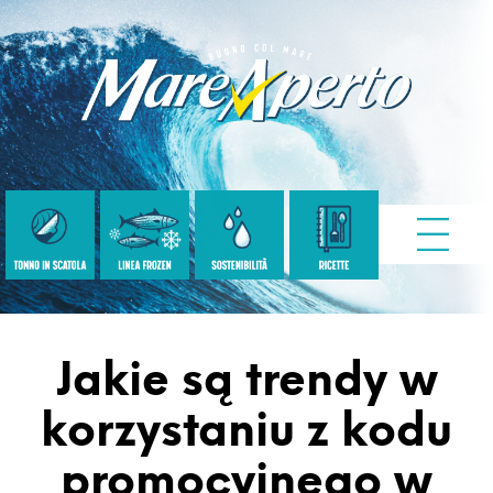
Jakie są trendy w
korzystaniu z kodu
promocyjnego w