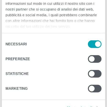
informazioni sul modo in cui utilizzi il nostro sito con i
wymagania obrotu są kluczowym czynnikiem, który powinien
wpłynąć na finalny wybór platformy.
nostri partner che si occupano di analisi dei dati web,
pubblicità e social media, i quali potrebbero combinarle
con altre informazioni che hai fornito loro o che hanno
Jakie są trendy w korzystaniu z
raccolto dal tuo utilizzo dei loro servizi.
kodu promocyjnego w Mostbet na
2026?
S
NECESSARI
e
W ciągu najbliższych lat z pewnością zauważymy kilka trendów
l
dotyczących kodów promocyjnych, zwłaszcza na Mostbet.
Przede wszystkim wzrasta zainteresowanie użytkowników
e
PREFERENZE
kodami promocyjnymi, które pozwalają na większą elastyczność
z
w obstawianiu. W 2026 roku przewiduję, że popularne będą kody,
i
które oferują mniejsze, ale bardziej przystępne bonusy, co może
o
STATISTICHE
przyciągnąć nowych graczy. Oprócz tego, użytkownicy coraz
n
bardziej doceniają promocje związane z programami
e
lojalnościowymi oraz możliwość ich wymiany na realne nagrody
MARKETING
d
https://ipolskidramat.pl/
.
e
Oto kluczowe trendy w korzystaniu z kodów promocyjnych:
l