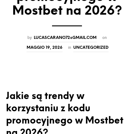
Mostbet na 2026?
by
on
LUCASCARANO72@GMAIL.COM
in
MAGGIO 19, 2026
UNCATEGORIZED
Jakie są trendy w
korzystaniu z kodu
promocyjnego w Mostbet
na 2026?