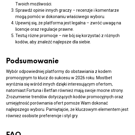
Twoich możliwości.
Sprawdź opinie innych graczy – recenzje i komentarze
mogą pomóc w dokonaniu właściwego wyboru.
Upewnij się, że platforma jest legalna – zwróć uwagę na
licencje oraz regulacje prawne.
Testuj różne promocje – nie bój się korzystać z różnych
kodów, aby znaleźć najlepsze dla siebie.
Podsumowanie
Wybór odpowiedniej platformy do obstawiania z kodem
promocyjnym to klucz do sukcesu w 2026 roku. Mostbet
wyróżnia się wśród innych dzięki interesującym ofertom,
natomiast Fortuna i Betfan również mają swoje mocne strony.
Zrozumienie trendów dotyczących kodów promocyjnych oraz
umiejętność porównania ofert pomoże Wam dokonać
najlepszego wyboru. Pamiętajcie, że kluczowym elementem jest
również osobiste preferencje i styl gry.