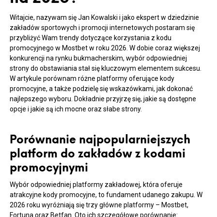
Witajcie, nazywam się Jan Kowalski i jako ekspert w dziedzinie
zakładów sportowych i promocji internetowych postaram się
przybliżyć Wam trendy dotyczące korzystania z kodu
promocyjnego w Mostbet w roku 2026. W dobie coraz większej
konkurencji na rynku bukmacherskim, wybór odpowiedniej
strony do obstawiania stał się kluczowym elementem sukcesu.
W artykule porównam różne platformy oferujące kody
promocyjne, a także podzielę się wskazówkami, jak dokonać
najlepszego wyboru. Dokładnie przyjrzę się, jakie są dostępne
opcje i jakie są ich mocne oraz słabe strony.
Porównanie najpopularniejszych
platform do zakładów z kodami
promocyjnymi
Wybór odpowiedniej platformy zakładowej, która oferuje
atrakcyjne kody promocyjne, to fundament udanego zakupu. W
2026 roku wyróżniają się trzy główne platformy – Mostbet,
Fortuna oraz Betfan. Oto ich szczegółowe porównanie: