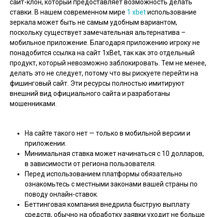
сайт-клон, который предоставляет возможность делать
ставки. В нашем современном мире
1 xbet
использование
зеркала может быть не самым удобным вариантом,
поскольку существует замечательная альтернатива –
мобильное приложение. Благодаря приложению игроку не
понадобится ссылка на сайт 1xBet, так как это отдельный
продукт, который невозможно заблокировать.
Тем не менее,
делать это не следует, потому что вы рискуете перейти на
фишинговый сайт. Эти ресурсы полностью имитируют
внешний вид официального сайта и разработаны
мошенниками.
На сайте такого нет — только в мобильной версии и
приложении.
Минимальная ставка может начинаться с 10 долларов,
в зависимости от региона пользователя.
Перед использованием платформы обязательно
ознакомьтесь с местными законами вашей страны по
поводу онлайн-ставок.
Беттинговая компания внедрила быструю выплату
средств, обычно на обработку заявки уходит не больше