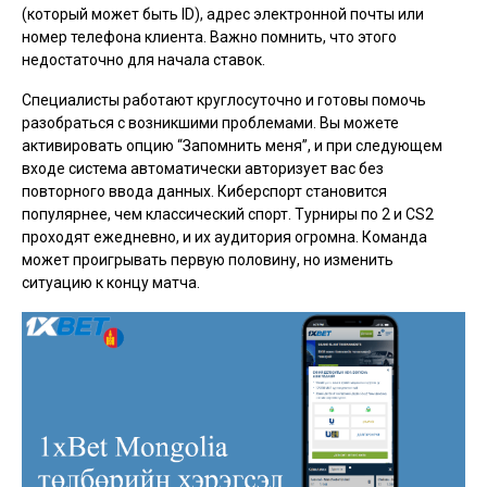
(который может быть ID), адрес электронной почты или
номер телефона клиента. Важно помнить, что этого
недостаточно для начала ставок.
Специалисты работают круглосуточно и готовы помочь
разобраться с возникшими проблемами. Вы можете
активировать опцию “Запомнить меня”, и при следующем
входе система автоматически авторизует вас без
повторного ввода данных. Киберспорт становится
популярнее, чем классический спорт. Турниры по 2 и CS2
проходят ежедневно, и их аудитория огромна. Команда
может проигрывать первую половину, но изменить
ситуацию к концу матча.