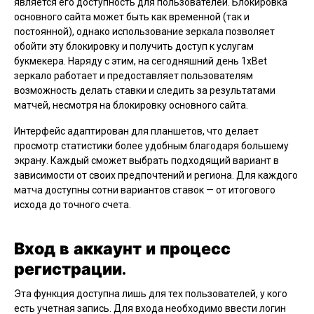
является его доступность для пользователей. Блокировка
основного сайта может быть как временной (так и
постоянной), однако использование зеркала позволяет
обойти эту блокировку и получить доступ к услугам
букмекера. Наряду с этим, на сегодняшний день 1xBet
зеркало работает и предоставляет пользователям
возможность делать ставки и следить за результатами
матчей, несмотря на блокировку основного сайта.
Интерфейс адаптирован для планшетов, что делает
просмотр статистики более удобным благодаря большему
экрану. Каждый сможет выбрать подходящий вариант в
зависимости от своих предпочтений и региона. Для каждого
матча доступны сотни вариантов ставок — от итогового
исхода до точного счета.
Вход в аккаунт и процесс
регистрации.
Эта функция доступна лишь для тех пользователей, у кого
есть учетная запись. Для входа необходимо ввести логин