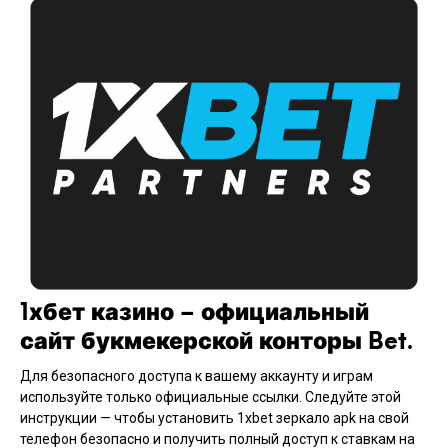
1хбет казино – официальный
сайт букмекерской конторы Bet.
Для безопасного доступа к вашему аккаунту и играм
используйте только официальные ссылки. Следуйте этой
инструкции — чтобы установить 1xbet зеркало apk на свой
телефон безопасно и получить полный доступ к ставкам на