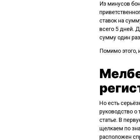
Из минусов бо
приветственног
ставок на сумм
всего 5 дней. 
сумму один раз
Помимо этого,
Мелбе
регис
Но есть серьёз
руководство о 
статье. В перв
щелкаем по зна
расположен спр