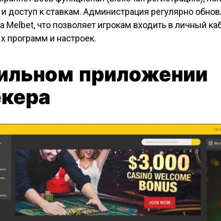
и доступ к ставкам. Администрация регулярно обнов
а Melbet, что позволяет игрокам входить в личный ка
 программ и настроек.
ильном приложении
кера