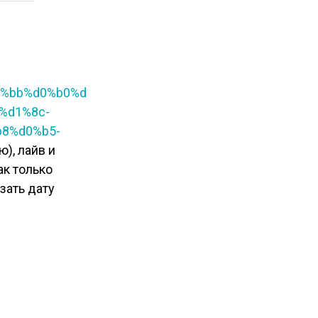
d0%bb%d0%b0%d
%d1%8c-
8%d0%b5-
), лайв и
ак только
зать дату