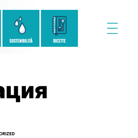
ация
ORIZED