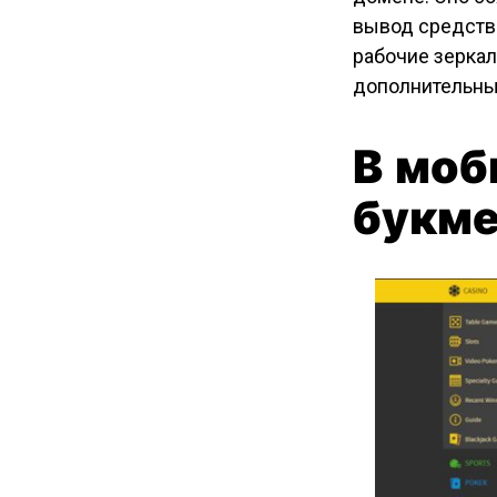
вывод средств 
рабочие зеркал
дополнительных
В моб
букме