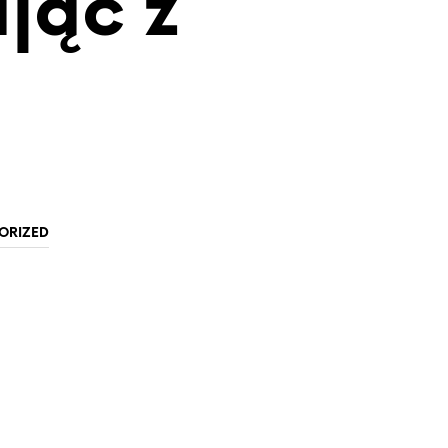
jąc z
ORIZED