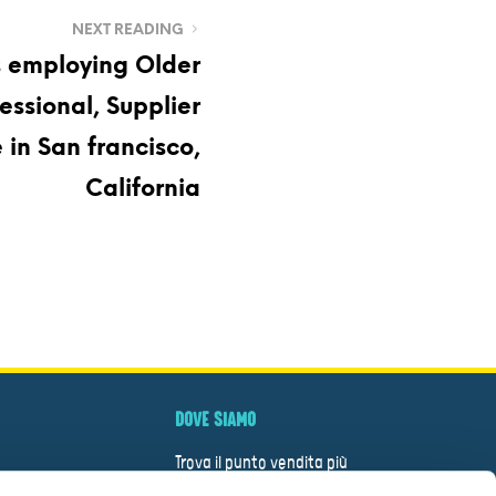
NEXT READING
s employing Older
ssional, Supplier
 in San francisco,
California
DOVE SIAMO
Trova il punto vendita più
vicino