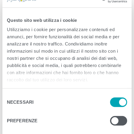
Published
Gennaio 23, 2024
. Size:
1667 ×
1667
in
ICON_OLIO GIRASOLE
Questo sito web utilizza i cookie
Utilizziamo i cookie per personalizzare contenuti ed
<
>
PREVIOUS
NEXT
annunci, per fornire funzionalità dei social media e per
analizzare il nostro traffico. Condividiamo inoltre
informazioni sul modo in cui utilizzi il nostro sito con i
nostri partner che si occupano di analisi dei dati web,
pubblicità e social media, i quali potrebbero combinarle
con altre informazioni che hai fornito loro o che hanno
raccolto dal tuo utilizzo dei loro servizi.
S
NECESSARI
e
l
e
PREFERENZE
z
i