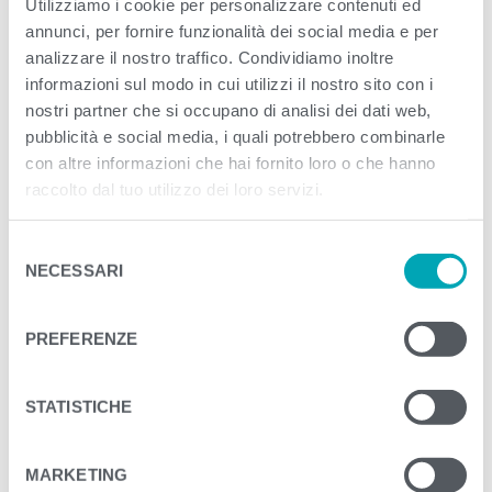
Utilizziamo i cookie per personalizzare contenuti ed
Published
Giugno 1, 2023
. Size:
3000 × 1541
annunci, per fornire funzionalità dei social media e per
in
79408_FILODOLIO_60X3
analizzare il nostro traffico. Condividiamo inoltre
informazioni sul modo in cui utilizzi il nostro sito con i
nostri partner che si occupano di analisi dei dati web,
<
>
PREVIOUS
NEXT
pubblicità e social media, i quali potrebbero combinarle
con altre informazioni che hai fornito loro o che hanno
raccolto dal tuo utilizzo dei loro servizi.
S
NECESSARI
e
l
e
PREFERENZE
z
i
o
STATISTICHE
n
e
MARKETING
d