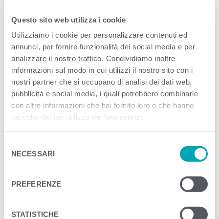
Questo sito web utilizza i cookie
<
>
PREVIOUS
NEXT
Utilizziamo i cookie per personalizzare contenuti ed
annunci, per fornire funzionalità dei social media e per
analizzare il nostro traffico. Condividiamo inoltre
informazioni sul modo in cui utilizzi il nostro sito con i
nostri partner che si occupano di analisi dei dati web,
pubblicità e social media, i quali potrebbero combinarle
con altre informazioni che hai fornito loro o che hanno
raccolto dal tuo utilizzo dei loro servizi.
S
NECESSARI
e
l
e
PREFERENZE
z
i
o
STATISTICHE