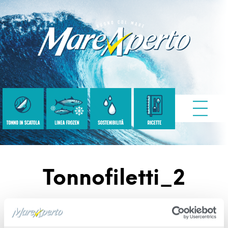
Tonnofiletti_2
Published
Maggio 9, 2022
. Size:
1980 × 1980
in
Filetti di tonno a pinne gialle