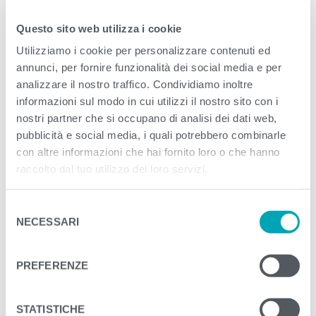
Questo sito web utilizza i cookie
<
>
PREVIOUS
NEXT
Utilizziamo i cookie per personalizzare contenuti ed
annunci, per fornire funzionalità dei social media e per
analizzare il nostro traffico. Condividiamo inoltre
informazioni sul modo in cui utilizzi il nostro sito con i
nostri partner che si occupano di analisi dei dati web,
pubblicità e social media, i quali potrebbero combinarle
con altre informazioni che hai fornito loro o che hanno
raccolto dal tuo utilizzo dei loro servizi.
S
NECESSARI
e
l
e
PREFERENZE
z
i
o
STATISTICHE