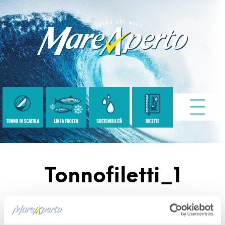
Tonnofiletti_1
Published
Maggio 9, 2022
. Size:
1980 × 1980
in
Filetti di tonno a pinne gialle