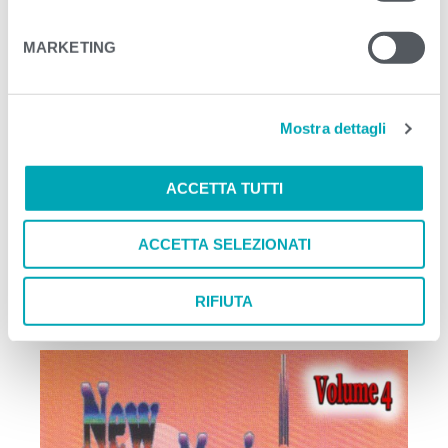
Android и его мобильной версией
n
e
сайта.
MARKETING
d
Приложение можно скачать как на официальном сайте БК,
e
так и в App Store или сторонних
l
https://www.penrithpestcontrol.com.au/2026/05/09/segodnya-
Mostra dettagli
c
dostupno-rabochee-zerkalo-melbet-po-pryamoy-ssylke/
o
магазинах приложений. Новые пользователи могут получить
n
бонус до ₽ при регистрации с использованием промокода.
ACCETTA TUTTI
Хотя оценка службы поддержки немного ниже, она все
s
равно остается удовлетворительной. Это может означать,
e
что служба поддержки временами отвечает менее
ACCETTA SELEZIONATI
n
оперативно, но в целом она выполняет свои функции и
s
готова помочь пользователям при необходимости. MelBet
o
RIFIUTA
получает высший балл за удобство своего приложения.