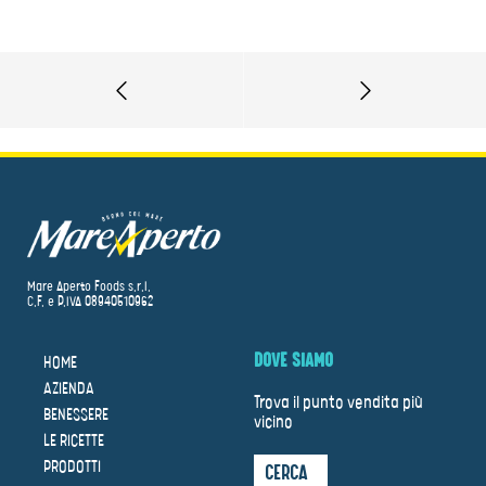
Mare Aperto Foods s.r.l.
C.F. e P.IVA 08940510962
DOVE SIAMO
HOME
AZIENDA
Trova il punto vendita più
BENESSERE
vicino
LE RICETTE
PRODOTTI
CERCA