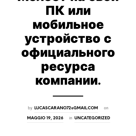
ПК или
мобильное
устройство с
официального
ресурса
компании.
by
on
LUCASCARANO72@GMAIL.COM
in
MAGGIO 19, 2026
UNCATEGORIZED