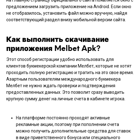
на главную страницу официального сайта появляется окно с
предложением загрузить приложение на Android. Если окно
не отобразилось, установить файл можно вручную, найдя
соответствующий раздел внизу мобильной версии сайта.
Как выполнить скачивание
приложения Melbet Apk?
Этот способ регистрации удобно использовать для
клиентов букмекерской компании Мелбет, которые не хотят
проходить полную регистрацию и тратить на это свое время.
Азартным пользователям международного букмекера
Мелбет не нужно ждать проверки и подтверждения
предоставленных данных. Это позволит сразу выводить
крупную сумму денег на личные счета в кабинете игрока.
На платформе постоянно проходят активные
рекламные акции, поэтому при пополнении счета
можно получить дополнительные средства для ставок
в виде приветственного бонуса или специального