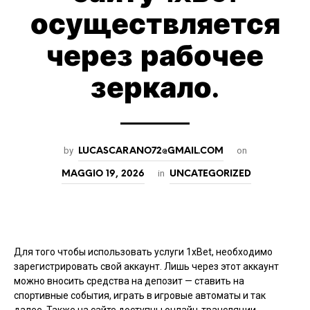
осуществляется
через рабочее
зеркало.
by
on
LUCASCARANO72@GMAIL.COM
in
MAGGIO 19, 2026
UNCATEGORIZED
Для того чтобы использовать услуги 1xBet, необходимо
зарегистрировать свой аккаунт. Лишь через этот аккаунт
можно вносить средства на депозит — ставить на
спортивные события, играть в игровые автоматы и так