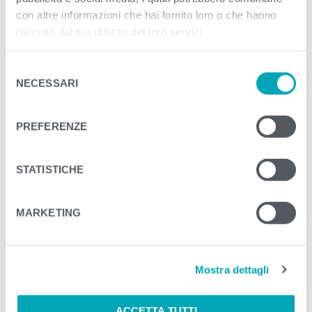
na-sport-i-kazino-predstavleny-na-ofitsialnom-sayte-2/
игры в
con altre informazioni che hai fornito loro o che hanno
онлайн-казино. Букмекер предлагает более 400 слотов от
raccolto dal tuo utilizzo dei loro servizi.
ведущих мировых производителей на своем сайте. Среди
таких компаний можно выделить Evoplay (Net Ent,), и. Когда
S
основной сайт 1xBet становится недоступным, пользователи
NECESSARI
сразу начинают искать актуальное рабочее зеркало. Это
e
необходимость для тех (кто хочет продолжать ставить),
l
следить за событиями в реальном времени или не терять
e
PREFERENZE
доступ к своему аккаунту. Блокировка доменов — это
z
обычная практика, особенно в странах с ограничениями на
i
деятельность онлайн-букмекеров.
o
STATISTICHE
n
Чем отличается официальный
e
MARKETING
d
сайт 1xBet от его зеркала?
e
Каждый акционный период ограничен — семь,
l
четырнадцать или тридцать дней. Если не выполнить
Mostra dettagli
c
условия вовремя, бонусные деньги станут недоступными.
o
Поэтому новичкам следует заранее планировать
n
количество ставок и распределить их на весь срок действия
ACCETTA TUTTI