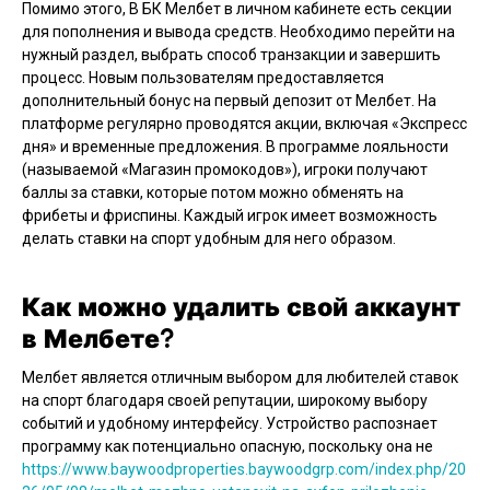
Помимо этого, В БК Мелбет в личном кабинете есть секции
для пополнения и вывода средств. Необходимо перейти на
нужный раздел, выбрать способ транзакции и завершить
процесс. Новым пользователям предоставляется
дополнительный бонус на первый депозит от Мелбет. На
платформе регулярно проводятся акции, включая «Экспресс
дня» и временные предложения. В программе лояльности
(называемой «Магазин промокодов»), игроки получают
баллы за ставки, которые потом можно обменять на
фрибеты и фриспины.
Каждый игрок имеет возможность
делать ставки на спорт удобным для него образом.
Как можно удалить свой аккаунт
в Мелбете?
Мелбет является отличным выбором для любителей ставок
на спорт благодаря своей репутации, широкому выбору
событий и удобному интерфейсу. Устройство распознает
программу как потенциально опасную, поскольку она не
https://www.baywoodproperties.baywoodgrp.com/index.php/20