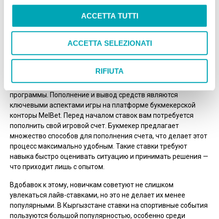
обновлениях. Если вышла новая бета-версия, скачайте ее
n
согласно описанной ранее инструкции и установите на
ACCETTA TUTTI
s
устройстве. Где можно безопасно и бесплатно скачать
e
мобильный клиент от онлайн букмекера?
ACCETTA SELEZIONATI
n
Загрузка и установка мобильного
s
приложения занимают минимум
o
RIFIUTA
времени и усилий. Нет
необходимости искать дополнительные плагины или
программы. Пополнение и вывод средств являются
ключевыми аспектами игры на платформе букмекерской
конторы MelBet. Перед началом ставок вам потребуется
пополнить свой игровой счет. Букмекер предлагает
множество способов для пополнения счета, что делает этот
процесс максимально удобным. Такие ставки требуют
навыка быстро оценивать ситуацию и принимать решения —
что приходит лишь с опытом.
Вдобавок к этому, новичкам советуют не слишком
увлекаться лайв-ставками, но это не делает их менее
популярными. В Кыргызстане ставки на спортивные события
пользуются большой популярностью, особенно среди