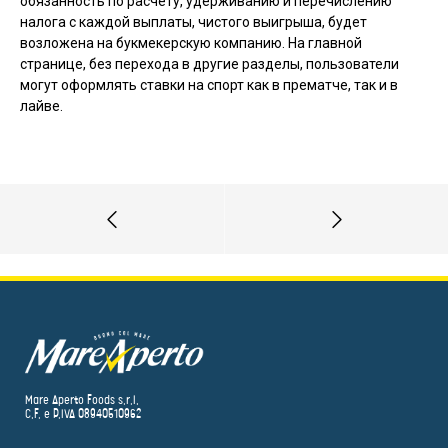
обязанность по расчету, удерживанию и перечислению
налога с каждой выплаты, чистого выигрыша, будет
возложена на букмекерскую компанию. На главной
странице, без перехода в другие разделы, пользователи
могут оформлять ставки на спорт как в прематче, так и в
лайве.
Mare Aperto Foods s.r.l.
C.F. e P.IVA 08940510962