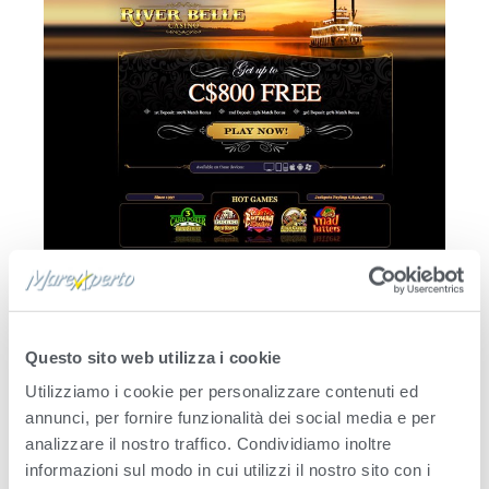
Первые шаги в Мелбет
Приложение предлагает разные
методы пополнения баланса
Questo sito web utilizza i cookie
(включая карты), банковские
Utilizziamo i cookie per personalizzare contenuti ed
переводы и криптовалюту.
annunci, per fornire funzionalità dei social media e per
analizzare il nostro traffico. Condividiamo inoltre
Мобильное приложение (доступное на сайте компании),
informazioni sul modo in cui utilizzi il nostro sito con i
загружается на устройство без каких-либо затрат. Игрокам в