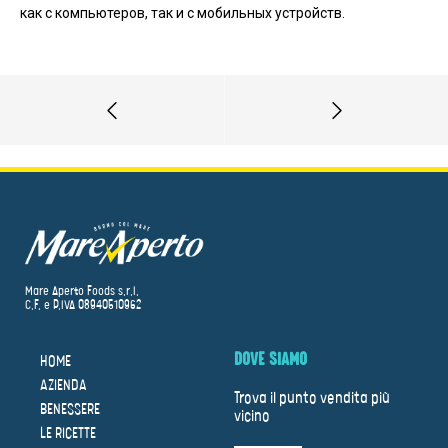
как с компьютеров, так и с мобильных устройств.
Mare Aperto Foods s.r.l.
C.F. e P.IVA 08940510962
DOVE SIAMO
HOME
AZIENDA
Trova il punto vendita più
BENESSERE
vicino
LE RICETTE