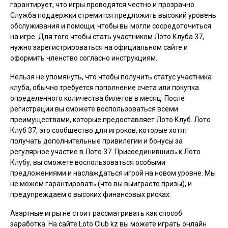
гарантирует, что игры проводятся честно и прозрачно.
Служба поддержки стремится предложить высокий уровень
обслуживания и помощи, чтобы вы могли сосредоточиться
на игре. Для того чтобы стать участником Лото Клуба 37,
нужно зарегистрироваться на официальном сайте и
оформить членство согласно инструкциям.
Нельзя не упомянуть, что чтобы получить статус участника
клуба, обычно требуется пополнение счета или покупка
определенного количества билетов в месяц. После
регистрации вы сможете воспользоваться всеми
преимуществами, которые предоставляет Лото Клуб. Лото
Клуб 37, это сообщество для игроков, которые хотят
получать дополнительные привилегии и бонусы за
регулярное участие в Лото 37. Присоединившись к Лото
Клубу, вы сможете воспользоваться особыми
предложениями и наслаждаться игрой на новом уровне. Мы
не можем гарантировать (что вы выиграете призы), и
предупреждаем о высоких финансовых рисках.
Азартные игры не стоит рассматривать как способ
заработка. На сайте Loto Club kz вы можете играть онлайн