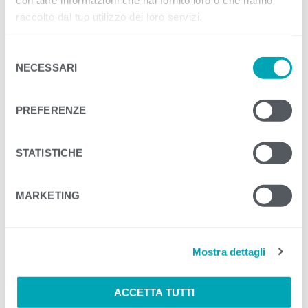
как анализ прошлых розыгрышей или выбор своих
raccolto dal tuo utilizzo dei loro servizi.
счастливых чисел, для увеличения шансов на удачу.
Результаты Лото 37 можно найти на официальном сайте
S
платформы или в мобильном приложении.
NECESSARI
e
l
Данные о выигрышах.
e
PREFERENZE
z
Условия каждой акции можно узнать в личном кабинете или
у представителей Лото Клуба. После покупки билета
i
необходимо указать номера, которые могут выпасть в ходе
o
STATISTICHE
розыгрыша. Эти азартные игры характеризуются простыми
n
правилами и низкими коэффициентами. Выигрыши
e
достаточно доступны, но важно следить за банкроллом,
MARKETING
d
чтобы не потерять его из-за увлечения. Рекомендуется
e
выбрать эффективную стратегию (чтобы избежать лишних
l
ставок и получать не только удовольствие), но и хорошие
выигрыши. Онлайн казино Лото Клуб Казахстан предлагает
Mostra dettagli
c
не просто игры, а полноценный сервис, ориентированный на
o
удобство игроков.
n
ACCETTA TUTTI
s
После регистрации вы получите личный кабинет для