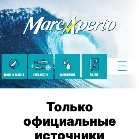
Только
официальные
источники