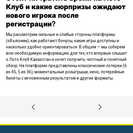
Клуб и какие сюрпризы ожидают
нового игрока после
регистрации?
Мы рассмотрим сильные и слабые стороны платформы
(объясним), как работают бонусы, какие игры доступны и
насколько удобно ориентироваться. В общем — мы соберем
всю необходимую информацию для тех, кто впервые слышит
о Лото Клуб Казахстан и хочет получить честный и понятный
обзор. На платформе представлены классические лотереи (6
из 45, 5 из 36), моментальные розыгрыши, кено, лотерейные
билеты с мгновенным результатом и другие форматы.