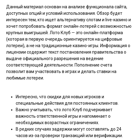
Данный материал основан на анализе функционала сайта,
доступных опций и условий использования. Обзор будет
интересен тем, кто ищет альтернативу слотам и live-казино и
хочет попробовать формат онлайн-лотерей с возможностью
крупных выигрышей. Лото Клуб — это онлайн-платформа
(которая в первую очередь ориентируется на цифровые
лотереи), а не на традиционные казино-игры. Информация о
лицензии содержит текст постановления правительства о
выдаче официального разрешения на ведение
соответствующей деятельности. Пополнение счета
позволит вам участвовать в играх и делать ставки на
любимые лотереи.
Интересно, что скидки для новых игроков и
специальные действия для постоянных клиентов.
Важно учитывать, что лото Клуб подчеркивает
важность ответственной игры и напоминает о
необходимых возрастных ограничениях.
В редких случаях задержки могут составлять до 24
часов из-за проверки транзакций или верификации.