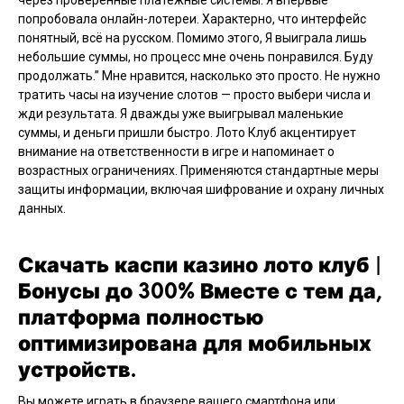
через проверенные платежные системы. Я впервые
попробовала онлайн-лотереи. Характерно, что интерфейс
понятный, всё на русском. Помимо этого, Я выиграла лишь
небольшие суммы, но процесс мне очень понравился. Буду
продолжать.” Мне нравится, насколько это просто.
Не нужно
тратить часы на изучение слотов — просто выбери числа и
жди результата. Я дважды уже выигрывал маленькие
суммы, и деньги пришли быстро. Лото Клуб акцентирует
внимание на ответственности в игре и напоминает о
возрастных ограничениях. Применяются стандартные меры
защиты информации, включая шифрование и охрану личных
данных.
Скачать каспи казино лото клуб |
Бонусы до 300% Вместе с тем да,
платформа полностью
оптимизирована для мобильных
устройств.
Вы можете играть в браузере вашего смартфона или