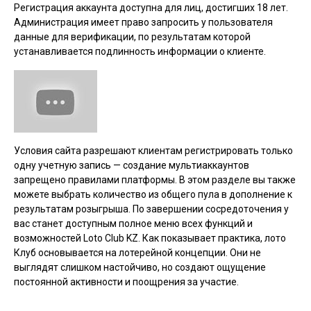
Регистрация аккаунта доступна для лиц, достигших 18 лет.
Администрация имеет право запросить у пользователя
данные для верификации, по результатам которой
устанавливается подлинность информации о клиенте.
Условия сайта разрешают клиентам регистрировать только
одну учетную запись — создание мультиаккаунтов
запрещено правилами платформы. В этом разделе вы также
можете выбрать количество из общего пула в дополнение к
результатам розыгрыша. По завершении сосредоточения у
вас станет доступным полное меню всех функций и
возможностей Loto Club KZ. Как показывает практика, лото
Клуб основывается на лотерейной концепции. Они не
выглядят слишком настойчиво, но создают ощущение
постоянной активности и поощрения за участие.