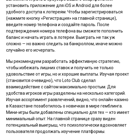
установить приложение для iOS и Android для более
удобного доступа к лотереям. Чтобы зарегистрироваться
(нажмите кнопку «Регистрация» на главной странице),
введите номер телефона и создайте пароль. После
подтверждения номера телефона вы сможете пополнить
баланс и начать играть в лотереи. Выиграть не так уж
сложно — но важно следить за банкроллом, иначе можно
случайно его исчерпать.
Мы рекомендуем разработать эффективную стратегию,
чтобы избежать лишних ставок и получить не только
удовольствие от игры, но и хорошие выплаты. Изучая проект
(становится очевидно), что Loto Club сделал
взаимодействие с сайтом максимально простым. Для
удобства игроков игры разделены на несколько категорий.
Изучая ассортимент развлечений, видно, что онлайн-казино
в Казахстане позаботилось о новичках в мире гемблинга.
Мини-игры были добавлены специально для тех — кто имеет
минимальный опыт. На главной странице сразу виден
потенциальный выигрыш, что психологически вдохновляет
пользователя продолжать изучение платформы.