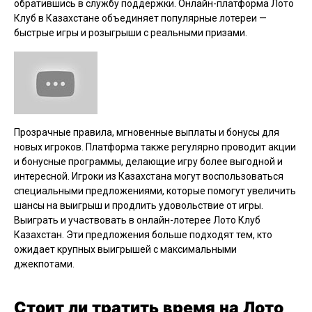
обратившись в службу поддержки. Онлайн-платформа Лото
Клуб в Казахстане объединяет популярные лотереи —
быстрые игры и розыгрыши с реальными призами.
Прозрачные правила, мгновенные выплаты и бонусы для
новых игроков. Платформа также регулярно проводит акции
и бонусные программы, делающие игру более выгодной и
интересной. Игроки из Казахстана могут воспользоваться
специальными предложениями, которые помогут увеличить
шансы на выигрыш и продлить удовольствие от игры.
Выиграть и участвовать в онлайн-лотерее Лото Клуб
Казахстан. Эти предложения больше подходят тем, кто
ожидает крупных выигрышей с максимальными
джекпотами.
Стоит ли тратить время на Лото