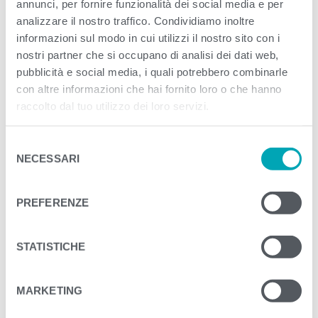
annunci, per fornire funzionalità dei social media e per
предложениями. На сайте ожидает более 300 азартных игр
analizzare il nostro traffico. Condividiamo inoltre
от 40 провайдеров, а также разнообразные бонусы,
informazioni sul modo in cui utilizzi il nostro sito con i
сезонные предложения и быстрые выплаты. Это
nostri partner che si occupano di analisi dei dati web,
подчеркивает ориентацию компании на долгосрочные
pubblicità e social media, i quali potrebbero combinarle
отношения с клиентами и высокий уровень обслуживания.
Игра на платформе Loto Club предоставляет игрокам из
con altre informazioni che hai fornito loro o che hanno
Казахстана уникальные преимущества, делающие её одной
raccolto dal tuo utilizzo dei loro servizi.
из самых привлекательных на рынке.
S
Основное внимание уделяется комфорту пользователей и их
NECESSARI
игровому опыту, что свидетельствует о заботе о клиентах.
e
Стоимость билета в Лото Клуб составляет 100 ₸, до пяти
l
тиражей в день и начальный джекпот в 15 млн ₸.
e
PREFERENZE
Дополнительный шар может удвоить приз — а Platinum-
z
аккаунты получают бесплатный «реванш» в случае промаха.
i
Mega Loto сравнивают с полноценным лотерейным
o
STATISTICHE
спринтом, результаты приходят быстрее, чем остывает
n
кофе. Мгновенные лотереи предлагают немедленное
удовлетворение, результат известен сразу после покупки.
e
MARKETING
Lotoclub гарантирует (что для таких игр используется
d
технология предопределенного пула выигрышей),
e