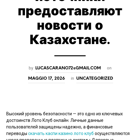
предоставляют
новости о
Казахстане.
by
on
LUCASCARANO72@GMAIL.COM
in
MAGGIO 17, 2026
UNCATEGORIZED
Высокий уровень безопасности — это одно из ключевых
достоинств Лото Клуб онлайн. Личные данные
пользователей защищены надежно, а финансовые
переводы
скачать каспи казино лото клуб
осуществляются