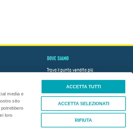
DOVE SIAMO
Trova il punto vendita più
vicino
ACCETTA TUTTI
CERCA
cial media e
nostro sito
TÀ
ACCETTA SELEZIONATI
i potrebbero
A
ei loro
RIFIUTA