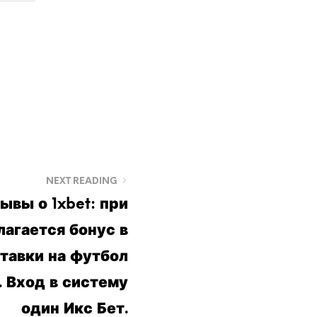
NEXT READING
ывы о 1xbet: при
агается бонус в
тавки на футбол
. Вход в систему
один Икс Бет.