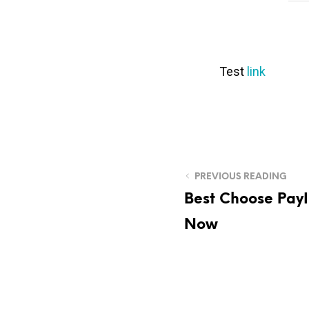
Test
link
PREVIOUS READING
Best Choose PayI
Now