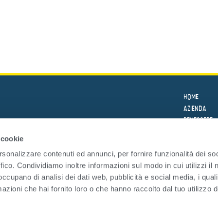
HOME
AZIENDA
BENESSERE
LE RICETTE
 cookie
PRODOTTI
rsonalizzare contenuti ed annunci, per fornire funzionalità dei so
SICUREZZA
ffico. Condividiamo inoltre informazioni sul modo in cui utilizzi il 
SOSTENIBILI
 occupano di analisi dei dati web, pubblicità e social media, i qual
LA
TRASPARENZ
DEL MARE
azioni che hai fornito loro o che hanno raccolto dal tuo utilizzo d
NEWS
FAQ