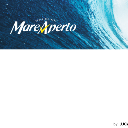
by
LUC