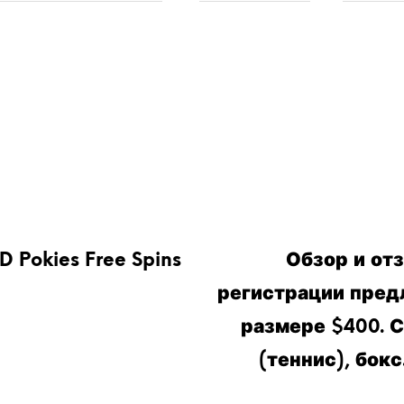
D Pokies Free Spins
Обзор и отз
регистрации предл
размере $400. С
(теннис), бокс