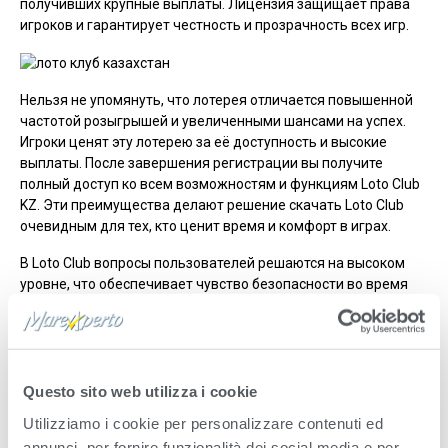
получивших крупные выплаты. Лицензия защищает права
игроков и гарантирует честность и прозрачность всех игр.
Нельзя не упомянуть, что лотерея отличается повышенной
частотой розыгрышей и увеличенными шансами на успех.
Игроки ценят эту лотерею за её доступность и высокие
выплаты. После завершения регистрации вы получите
полный доступ ко всем возможностям и функциям Loto Club
KZ. Эти преимущества делают решение скачать Loto Club
очевидным для тех, кто ценит время и комфорт в играх.
В Loto Club вопросы пользователей решаются на высоком
уровне, что обеспечивает чувство безопасности во время
игры. Кроме того (Loto Club предоставляет различные акции
и бонусы), которые делают участие в лотереях еще более
заманчивым. Обратите внимание: вы всегда сможете найти
что-то новое и увлекательное на этой платформе,
независимо от своего игрового опыта. Временно
Questo sito web utilizza i cookie
приостановлена возможность оплаты лотерейных билетов с
Utilizziamo i cookie per personalizzare contenuti ed
мобильных счетов t2, Tele2,. Это временная проблема, и
annunci, per fornire funzionalità dei social media e per