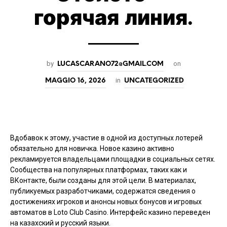
горячая линия.
by
on
LUCASCARANO72@GMAIL.COM
in
MAGGIO 16, 2026
UNCATEGORIZED
Вдобавок к этому, участие в одной из доступных лотерей
обязательно для новичка. Новое казино активно
рекламируется владельцами площадки в социальных сетях.
Сообщества на популярных платформах, таких как и
ВКонтакте, были созданы для этой цели. В материалах,
публикуемых разработчиками, содержатся сведения о
достижениях игроков и анонсы новых бонусов и игровых
автоматов в Loto Club Casino.
Интерфейс казино переведен
на казахский и русский языки.