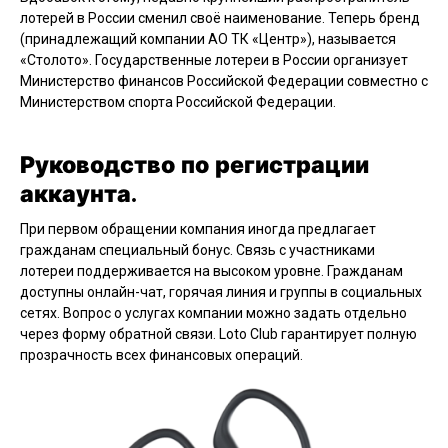
лотерей в России сменил своё наименование. Теперь бренд
(принадлежащий компании АО ТК «Центр»), называется
«Столото». Государственные лотереи в России организует
Министерство финансов Российской Федерации совместно с
Министерством спорта Российской Федерации.
Руководство по регистрации
аккаунта.
При первом обращении компания иногда предлагает
гражданам специальный бонус. Связь с участниками
лотереи поддерживается на высоком уровне. Гражданам
доступны онлайн-чат, горячая линия и группы в социальных
сетях. Вопрос о услугах компании можно задать отдельно
через форму обратной связи. Loto Club гарантирует полную
прозрачность всех финансовых операций.