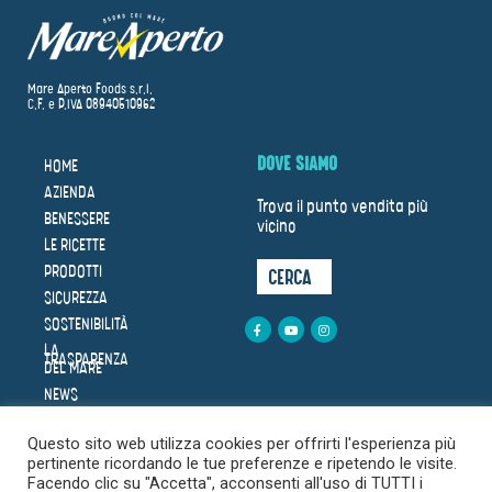
Mare Aperto Foods s.r.l.
C.F. e P.IVA 08940510962
DOVE SIAMO
HOME
AZIENDA
Trova il punto vendita più
BENESSERE
vicino
LE RICETTE
PRODOTTI
CERCA
SICUREZZA
SOSTENIBILITÀ
LA
TRASPARENZA
DEL MARE
NEWS
FAQ
Questo sito web utilizza cookies per offrirti l'esperienza più
CONTATTI
pertinente ricordando le tue preferenze e ripetendo le visite.
Facendo clic su "Accetta", acconsenti all'uso di TUTTI i