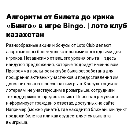
Алгоритм от билета до крика
«Бинго» в игре Bingo. | лото клуб
казахстан
Разнообразные акции и бонусы от Loto Club делают
азартные игры более увлекательными и выгодными для
игроков. Независимо от вашего уровня опыта — здесь
найдутся предложения, которые подойдут именно вам.
Программа лояльности клуба была разработана для
поощрения активных участников и предоставления им
дополнительных шансов на выигрыш. Консультации по
лотереям, не участвующим в розыгрыше, сотрудники
техподдержки не предоставляют. Персонал регулярно
информирует граждан о ответах, доступных на сайте.
Например (можно узнать), где находится ближайший пункт
продажи билетов или как осуществляется выплата
выигрыша.