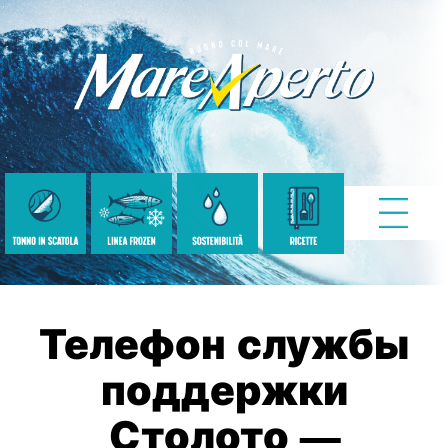
Телефон службы
поддержки
Столото —