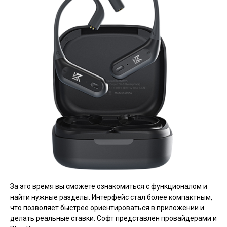
За это время вы сможете ознакомиться с функционалом и
найти нужные разделы. Интерфейс стал более компактным,
что позволяет быстрее ориентироваться в приложении и
делать реальные ставки. Софт представлен провайдерами и