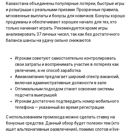
Казахстана объединены популярные лотереи, быстрые игры
и розыгрыши с реальными призами. Прозрачные правила,
мгновенные выплаты и бонусы для новичков. Бонусы хорошо
продуманы и обеспечивают хорошее начало для тех, кто
только начинает играть. Рекомендуется кроме игры
анализировать 37 личных чисел, так как без достаточного
баланса шансы на удачу сильно снижаются.
Игрокам советуют самостоятельно контролировать
свои затраты и воспринимать участие в лотереях как
увлечение, а не способ заработка.
Авиакомпания предлагает широкий спектр вакансий,
включая административные должности в зале.
Оптимальным подходом станет освоение системы
подсчета выигрышей.
Игрокам достаточно подтвердить номер мобильного
телефона — указанный во время регистрации.
С использованием промокода можно сделать ставку на
бонусные средства. Данный обзор будет полезен тем (кто
ищет альтернативные развлечения), помимо слотов и live-