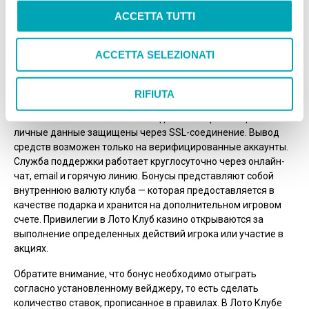
n
ACCETTA TUTTI
s
e
ACCETTA SELEZIONATI
n
s
Loto Club функционирует по лицензии №8048/JAZ и
o
RIFIUTA
соблюдает все законодательные нормы Казахстана. Для
обеспечения безопасности каждая ваша транзакция и
личные данные защищены через SSL-соединение. Вывод
средств возможен только на верифицированные аккаунты.
Служба поддержки работает круглосуточно через онлайн-
чат, email и горячую линию. Бонусы представляют собой
внутреннюю валюту клуба — которая предоставляется в
качестве подарка и хранится на дополнительном игровом
счете. Привилегии в Лото Клуб казино открываются за
выполнение определенных действий игрока или участие в
акциях.
Обратите внимание, что бонус необходимо отыграть
согласно установленному вейджеру, то есть сделать
количество ставок, прописанное в правилах. В Лото Клубе