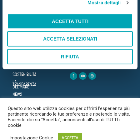
Mostra dettagli
c
Mare Aperto Foods s.r.l.
o
C.F. e P.IVA 08940510962
n
ACCETTA TUTTI
s
DOVE SIAMO
HOME
e
AZIENDA
ACCETTA SELEZIONATI
n
Trova il punto vendita più
BENESSERE
vicino
s
LE RICETTE
o
RIFIUTA
PRODOTTI
CERCA
SICUREZZA
SOSTENIBILITÀ
LA
TRASPARENZA
DEL MARE
NEWS
FAQ
Questo sito web utilizza cookies per offrirti l'esperienza più
CONTATTI
pertinente ricordando le tue preferenze e ripetendo le visite.
Facendo clic su "Accetta", acconsenti all'uso di TUTTI i
cookie.
© 2020 Copyright. Mare
PRIVACY POLICY
COOKIES POLICY
COPYRIGHT
Impostazione Cookie
ACCETTA