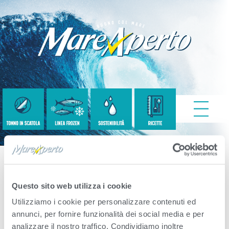
Logo-We-02.png
Questo sito web utilizza i cookie
Utilizziamo i cookie per personalizzare contenuti ed
Published
Settembre 11, 2020
. Size:
705 ×
annunci, per fornire funzionalità dei social media e per
analizzare il nostro traffico. Condividiamo inoltre
250
in
Sostenibilità