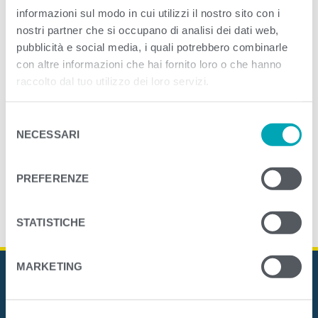
informazioni sul modo in cui utilizzi il nostro sito con i
nostri partner che si occupano di analisi dei dati web,
<
>
PREVIOUS
NEXT
pubblicità e social media, i quali potrebbero combinarle
con altre informazioni che hai fornito loro o che hanno
raccolto dal tuo utilizzo dei loro servizi.
S
NECESSARI
e
l
e
PREFERENZE
z
i
o
STATISTICHE
n
e
MARKETING
d
e
l