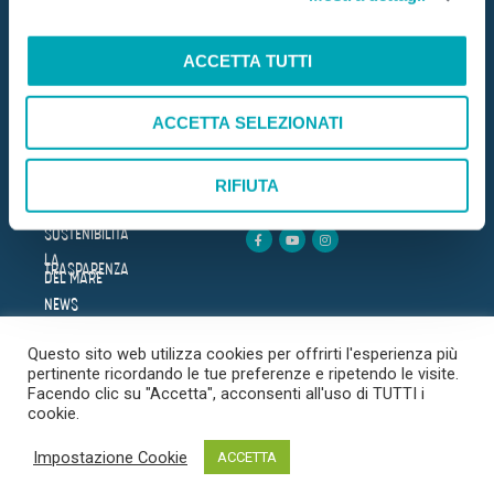
C.F. e P.IVA 08940510962
o
n
ACCETTA TUTTI
DOVE SIAMO
s
HOME
e
AZIENDA
Trova il punto vendita più
ACCETTA SELEZIONATI
n
BENESSERE
vicino
s
LE RICETTE
o
PRODOTTI
CERCA
RIFIUTA
SICUREZZA
SOSTENIBILITÀ
LA
TRASPARENZA
DEL MARE
NEWS
FAQ
Questo sito web utilizza cookies per offrirti l'esperienza più
CONTATTI
pertinente ricordando le tue preferenze e ripetendo le visite.
Facendo clic su "Accetta", acconsenti all'uso di TUTTI i
cookie.
© 2020 Copyright. Mare
PRIVACY POLICY
COOKIES POLICY
COPYRIGHT
Impostazione Cookie
ACCETTA
Aperto Foods s.r.l.
DISCLAIMER