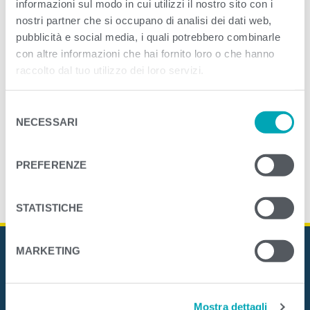
informazioni sul modo in cui utilizzi il nostro sito con i
nostri partner che si occupano di analisi dei dati web,
<
>
pubblicità e social media, i quali potrebbero combinarle
PREVIOUS
NEXT
con altre informazioni che hai fornito loro o che hanno
raccolto dal tuo utilizzo dei loro servizi.
S
NECESSARI
e
l
e
PREFERENZE
z
i
o
STATISTICHE
n
e
MARKETING
d
e
l
Mostra dettagli
c
Mare Aperto Foods s.r.l.