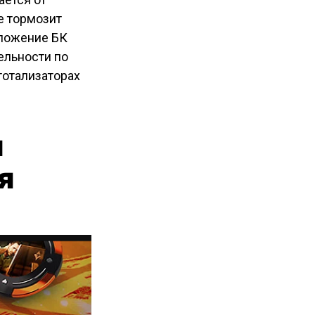
е тормозит
иложение БК
ельности по
тотализаторах
и
я