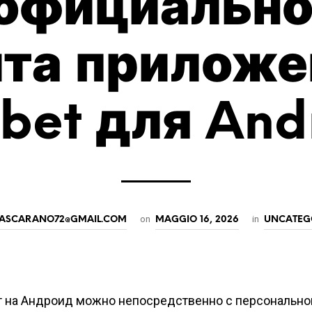
 официально
йта приложе
bet для And
on
in
ASCARANO72@GMAIL.COM
MAGGIO 16, 2026
UNCATEG
т на Андроид можно непосредственно с персонально