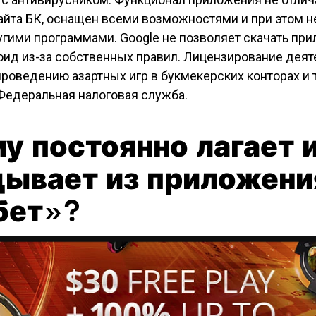
айта БК, оснащен всеми возможностями и при этом н
угими программами. Google не позволяет скачать пр
оид из-за собственных правил. Лицензирование деят
проведению азартных игр в букмекерских конторах и 
Федеральная налоговая служба.
у постоянно лагает 
ывает из приложени
бет»?