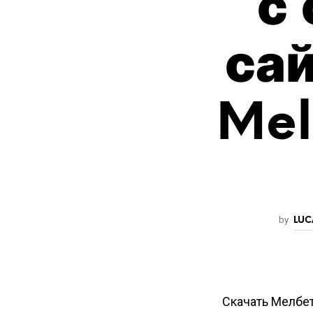
с
са
Mel
by
LUC
Скачать Мелбе