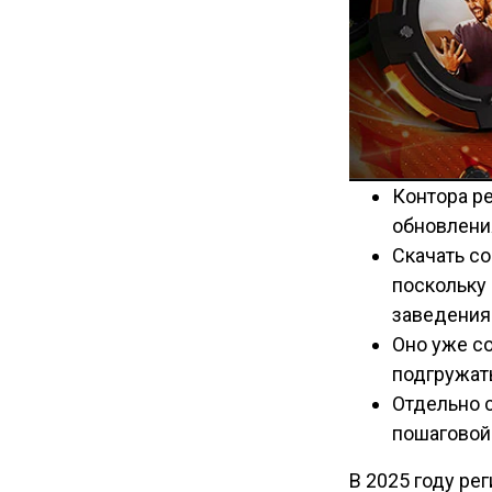
Контора р
обновлени
Скачать со
поскольку
заведения
Оно уже с
подгружат
Отдельно с
пошаговой 
В 2025 году ре