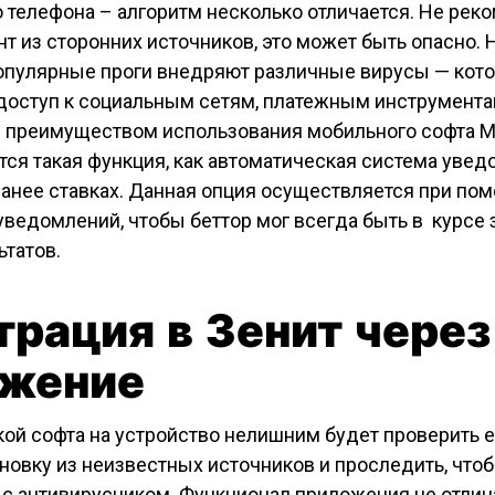
 телефона – алгоритм несколько отличается. Не рек
нт из сторонних источников, это может быть опасно.
опулярные проги внедряют различные вирусы — кот
доступ к социальным сетям, платежным инструментам
преимуществом использования мобильного софта Me
ся такая функция, как автоматическая система увед
анее ставках. Данная опция осуществляется при по
ведомлений, чтобы беттор мог всегда быть в курсе
ьтатов.
трация в Зенит через
ожение
ой софта на устройство нелишним будет проверить е
новку из неизвестных источников и проследить, что
с антивирусником. Функционал приложения не отлич