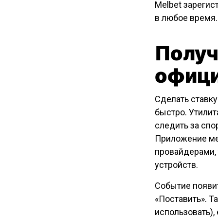
Melbet зарегис
в любое время.
Получ
офици
Сделать ставку
быстро. Утилит
следить за спо
Приложение ме
провайдерами,
устройств.
Событие появит
«Поставить». Т
использовать),