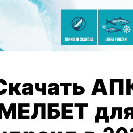
Скачать АП
МЕЛБЕТ дл