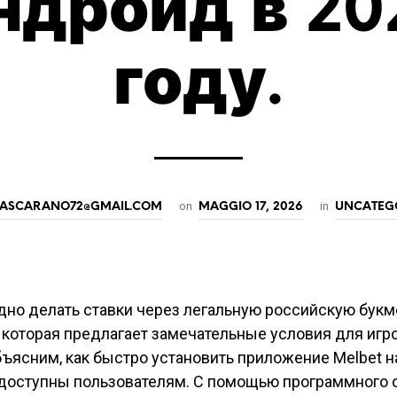
ндроид в 20
году.
on
in
CASCARANO72@GMAIL.COM
MAGGIO 17, 2026
UNCATEG
дно делать ставки через легальную российскую бук
, которая предлагает замечательные условия для игр
ъясним, как быстро установить приложение Melbet на
 доступны пользователям.
С помощью программного 