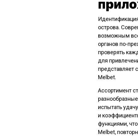
прило
Идентификация
острова. Совр
возможным всег
органов по-пре
проверять каж
для привлечен
представляет с
Melbet.
Ассортимент ст
разнообразные 
испытать удачу
и коэффициенты
функциями, что
Melbet, повторн