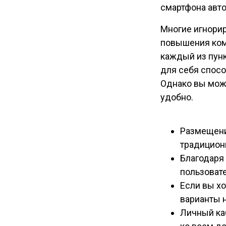
смартфона авто
Многие игнорир
повышения ком
каждый из пун
для себя спос
Однако вы може
удобно.
Размещение
традицион
Благодаря
пользоват
Если вы хо
варианты 
Личный ка