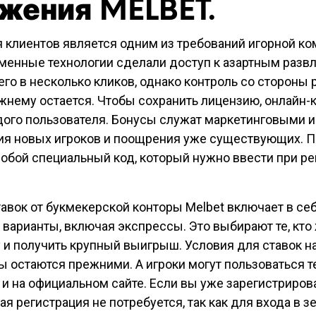
жения MELBET.
 клиентов является одним из требований игорной к
еменные технологии сделали доступ к азартным разв
о в несколько кликов, однако контроль со стороны
жнему остается. Чтобы сохранить лицензию, онлайн-
дого пользователя. Бонусы служат маркетинговыми 
ия новых игроков и поощрения уже существующих. 
обой специальный код, который нужно ввести при ре
авок от букмекерской конторы Melbet включает в се
варианты, включая экспрессы. Это выбирают те, кто
 и получить крупный выигрыш. Условия для ставок на
 остаются прежними. А игроки могут пользоваться 
 и на официальном сайте. Если вы уже зарегистриров
ая регистрация не потребуется, так как для входа в з