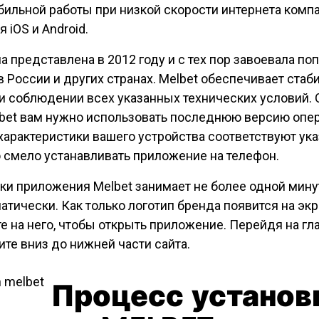
бильной работы при низкой скорости интернета комп
 iOS и Android.
 представлена в 2012 году и с тех пор завоевала по
в России и других странах. Melbet обеспечивает стаб
и соблюдении всех указанных технических условий.
lbet вам нужно использовать последнюю версию опе
характеристики вашего устройства соответствуют ук
 смело устанавливать приложение на телефон.
ки приложения Melbet занимает не более одной минут
атически. Как только логотип бренда появится на эк
е на него, чтобы открыть приложение. Перейдя на гл
ите вниз до нижней части сайта.
Процесс установ