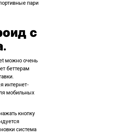
спортивные пари
роид с
.
et можно очень
яет беттерам
тавки.
я интернет-
для мобильных
 нажать кнопку
ендуется
ановки система