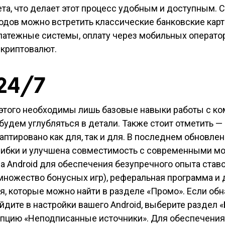
та, что делает этот процесс удобным и доступным. 
одов можно встретить классические банковские кар
латежные системы, оплату через мобильных операто
 криптовалют.
24/7
 этого необходимы лишь базовые навыки работы с к
будем углубляться в детали. Также стоит отметить — 
птировано как для, так и для. В последнем обновле
ибки и улучшена совместимость с современными м
а Android для обеспечения безупречного опыта ставо
множество бонусных игр), реферальная программа и 
, которые можно найти в разделе «Промо». Если об
йдите в настройки вашего Android, выберите раздел 
 опцию «Неподписанные источники». Для обеспечени