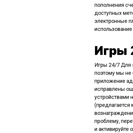
пополнения сче
доступных мет
электронные п
использование
Игры 
Игры 24/7 Для
поэтому мы не 
приложение ада
исправлены ош
устройствами н
(предлагается 
вознаграждения
проблему, пере
и активируйте