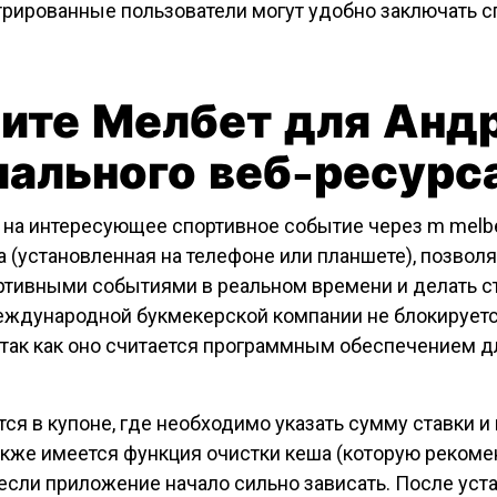
трированные пользователи могут удобно заключать 
ите Мелбет для Анд
ального веб-ресурса
 на интересующее спортивное событие через m melb
а (установленная на телефоне или планшете), позвол
ртивными событиями в реальном времени и делать с
ждународной букмекерской компании не блокируетс
 так как оно считается программным обеспечением 
ся в купоне, где необходимо указать сумму ставки и
акже имеется функция очистки кеша (которую реком
 если приложение начало сильно зависать. После уст