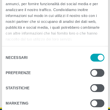
annunci, per fornire funzionalità dei social media e per
analizzare il nostro traffico. Condividiamo inoltre
<
>
PREVIOUS
NEXT
informazioni sul modo in cui utilizzi il nostro sito con i
nostri partner che si occupano di analisi dei dati web,
pubblicità e social media, i quali potrebbero combinarle
con altre informazioni che hai fornito loro o che hanno
raccolto dal tuo utilizzo dei loro servizi.
S
NECESSARI
e
l
e
PREFERENZE
z
i
o
STATISTICHE
n
e
MARKETING
d