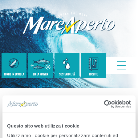
Simbolo-Menu.png
Questo sito web utilizza i cookie
Published
Settembre 2, 2020
. Size:
300 × 228
Utilizziamo i cookie per personalizzare contenuti ed
in
simbolo-menu.png