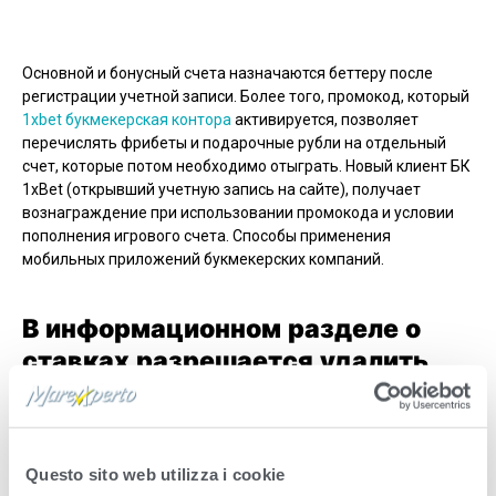
Основной и бонусный счета назначаются беттеру после
регистрации учетной записи. Более того, промокод, который
1xbet букмекерская контора
активируется, позволяет
перечислять фрибеты и подарочные рубли на отдельный
счет, которые потом необходимо отыграть. Новый клиент БК
1xBet (открывший учетную запись на сайте), получает
вознаграждение при использовании промокода и условии
пополнения игрового счета.
Способы применения
мобильных приложений букмекерских компаний.
В информационном разделе о
ставках разрешается удалить
весь список, но эта операция не
подлежит отмене.
Ставочные файлы хранятся в базе данных букмекерской
Questo sito web utilizza i cookie
конторы и могут быть восстановлены нажатием кнопки