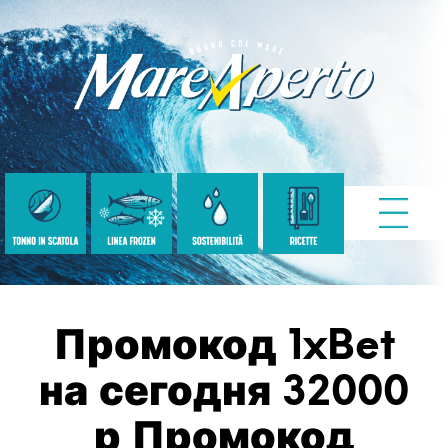
Промокод 1xBet
на сегодня 32000
р Промокод