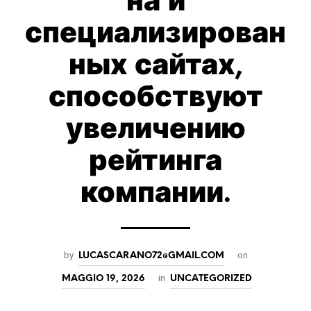
на и
специализирован
ных сайтах,
способствуют
увеличению
рейтинга
компании.
by
on
LUCASCARANO72@GMAIL.COM
in
MAGGIO 19, 2026
UNCATEGORIZED