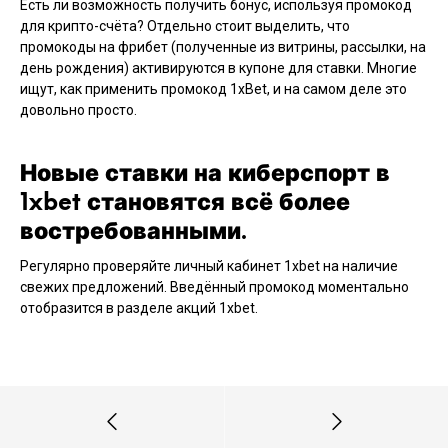
Есть ли возможность получить бонус, используя промокод
для крипто-счёта? Отдельно стоит выделить, что
промокоды на фрибет (полученные из витрины, рассылки, на
день рождения) активируются в купоне для ставки. Многие
ищут, как применить промокод 1xBet, и на самом деле это
довольно просто.
Новые ставки на киберспорт в
1xbet становятся всё более
востребованными.
Регулярно проверяйте личный кабинет 1xbet на наличие
свежих предложений. Введённый промокод моментально
отобразится в разделе акций 1xbet.