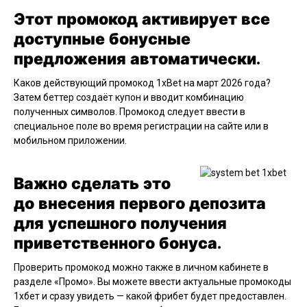
Этот промокод активирует все
доступные бонусные
предложения автоматически.
Каков действующий промокод 1xBet на март 2026 года?
Затем беттер создаёт купон и вводит комбинацию
полученных символов. Промокод следует ввести в
специальное поле во время регистрации на сайте или в
мобильном приложении.
Важно сделать это
до внесения первого депозита
для успешного получения
приветственного бонуса.
Проверить промокод можно также в личном кабинете в
разделе «Промо». Вы можете ввести актуальные промокоды
1хбет и сразу увидеть — какой фрибет будет предоставлен.