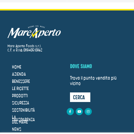
Mare Aperto Foods s.r.l.
C.F. e P.IVA 08940510962
DOVE SIAMO
HOME
AZIENDA
Trova il punto vendita più
BENESSERE
vicino
LE RICETTE
PRODOTTI
CERCA
SICUREZZA
SOSTENIBILITÀ
LA
TRASPARENZA
DEL MARE
NEWS