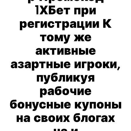
1ХБет при
регистрации К
тому же
активные
азартные игроки,
публикуя
рабочие
бонусные купоны
на своих блогах