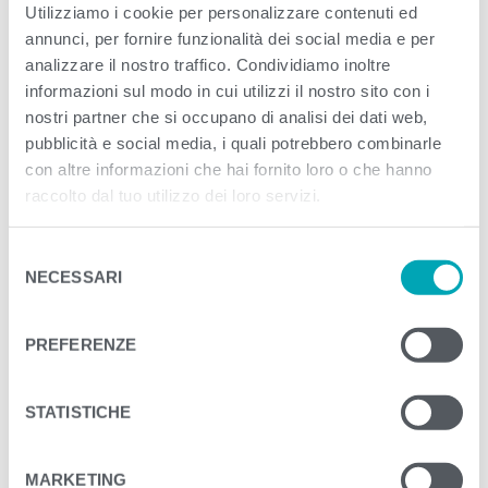
Utilizziamo i cookie per personalizzare contenuti ed
«Запросить историю». Следует подчеркнуть, что перечень
актуальных бонусных предложений можно найти на
annunci, per fornire funzionalità dei social media e per
официальном сайте или в разделе новостей, который
analizzare il nostro traffico. Condividiamo inoltre
регулярно обновляется. Рекомендуется следить за
informazioni sul modo in cui utilizzi il nostro sito con i
новостями букмекерской конторы, чтобы не упустить
nostri partner che si occupano di analisi dei dati web,
возможность получить бонус. Бонусы 1xBet Процедура
pubblicità e social media, i quali potrebbero combinarle
добавления пари не требует оплаты и является бесплатной.
con altre informazioni che hai fornito loro o che hanno
raccolto dal tuo utilizzo dei loro servizi.
Однако за замену события или
удаление прогноза букмекер
S
NECESSARI
e
взимает комиссию, которая
l
сопоставима с той, что
e
PREFERENZE
взимается при продаже купона.
z
i
o
STATISTICHE
n
e
MARKETING