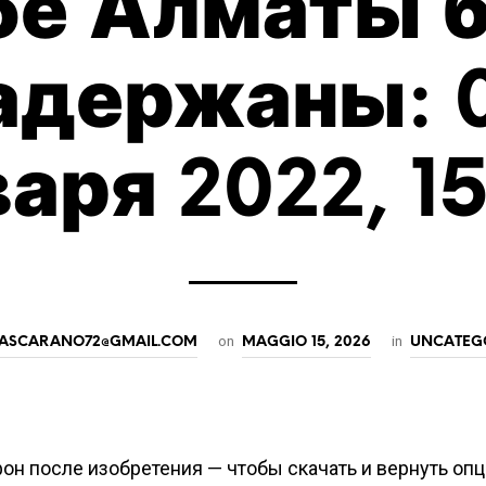
бе Алматы 
адержаны: 
аря 2022, 15
on
in
ASCARANO72@GMAIL.COM
MAGGIO 15, 2026
UNCATEG
он после изобретения — чтобы скачать и вернуть опц