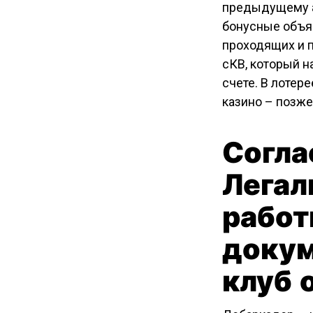
предыдущему а
бонусные объяв
проходящих и 
сКВ, который н
счете.
В лотере
казино – позже
Согла
Легал
работ
докум
клуб 