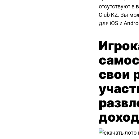
отсутствуют в 
Club KZ. Вы мо
для iOS и Andr
Игрок
самос
свои 
участ
развл
доход