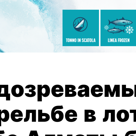
дозреваемы
рельбе в ло