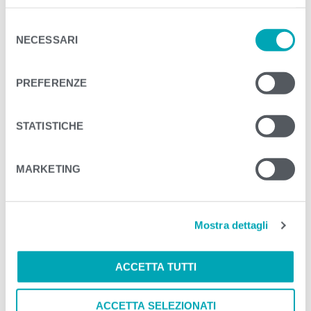
повышает выплаты для лучших партнеров.
Недостатком является отсутствие выплат дивидендов
S
по модели CPA.
NECESSARI
e
Если у вас есть источники, мы поможем подобрать
l
наиболее эффективные комбинации и предоставим
e
PREFERENZE
необходимые креативы.
z
i
Принцип работы партнерской
o
STATISTICHE
n
программы 1хБет К числу
e
преимуществ относятся высокая
MARKETING
d
комиссия, гибкие условия
e
сотрудничества, своевременные
l
Mostra dettagli
c
выплаты и качественная
o
поддержка партнеров.
n
ACCETTA TUTTI
В 2025 году 1xBet продолжает совершенствовать систему
s
вознаграждения для партнеров — предлагая более
e
выгодные условия и новые возможности для заработка.
ACCETTA SELEZIONATI
n