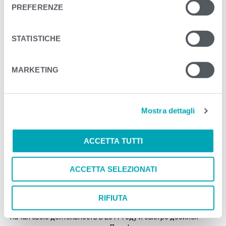
e
PREFERENZE
z
i
o
STATISTICHE
n
e
MARKETING
d
e
l
Mostra dettagli
c
o
n
ACCETTA TUTTI
s
e
ACCETTA SELEZIONATI
n
Участники kz могут рассчитывать на щедрые бонусы —
s
многоуровенную программу лояльности и простые правила
o
получения подарков. При этом можно скачать приложение
RIFIUTA
Лото Клуба или использовать мобильную версию. Лото Клуб
начал свою деятельность в 2017 году и быстро добился