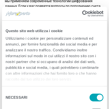
мы применяем современные технологии шифрования
данных. Если у вас появятся вопросы по пополнению счета
или выводу средств (вы всегда можете обратиться в нашу
службу поддержки), которая готова оказать помощь.
Доступ к официальному сайту Лото Клуба может быть
временно ограничен по техническим или юридическим
Questo sito web utilizza i cookie
причинам. Заслуживает внимания тот факт, что чтобы
Utilizziamo i cookie per personalizzare contenuti ed
пользователи могли продолжать играть в Лото Клуб и
annunci, per fornire funzionalità dei social media e per
управлять своим аккаунтом, используется система зеркал.
analizzare il nostro traffico. Condividiamo inoltre
Зарегистрированные участники Loto Club могут играть в
informazioni sul modo in cui utilizzi il nostro sito con i
онлайн-игры бесплатно. Бонусная программа играет важную
роль в привлечении новых клиентов и удержании уже
nostri partner che si occupano di analisi dei dati web,
активных игроков в Лото Клубе.
pubblicità e social media, i quali potrebbero combinarle
con altre informazioni che hai fornito loro o che hanno
raccolto dal tuo utilizzo dei loro servizi.
Причины для выбора Лотоклуба.
S
NECESSARI
e
l