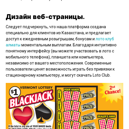
Дизайн веб-страницы.
Следует подчеркнуть, что наша платформа создана
специально для клиентов из Казахстана, и предлагает
доступ к ежедневным розыгрышам, бонусам и
лото клуб
алматы
моментальным выплатам. Благодаря интуитивно
понятному интерфейсу (вы можете участвовать в лото с
мобильного телефона), планшета или компьютера,
независимо от вашего местоположения. Современные
пользователи ценят возможность играть без привязки к
стационарному компьютеру, и могут скачать Loto Club.