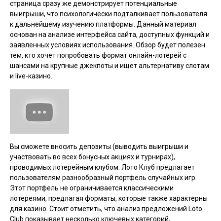
страница сразу же демонстрирует потенциальные
выигрыши, что психологически подталкивает пользователя
к дальнейшему изучению платформы. Данный материал
основан на анализе интерфейса сайта, доступных функций и
заявленных условиях использования. Обзор будет полезен
тем, кто хочет попробовать формат онлайн-лотерей с
шансами на крупные джекпоты и ищет альтернативу слотам
и live-казино.
Вы сможете вносить депозиты (выводить выигрыши и
участвовать во всех бонусных акциях и турнирах),
проводимых лотерейным клубом. Лото Клуб предлагает
пользователям разнообразный портфель случайных игр.
Этот портфель не ограничивается классическими
лотереями, предлагая форматы, которые также характерны
для казино. Стоит отметить, что анализ предложений Loto
Club показывает несколько ключевых категорий,