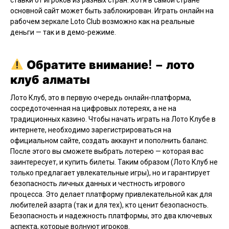
ставки от игроков из разных стран. Хотя в самой стране
основной сайт может быть заблокирован. Играть онлайн на
рабочем зеркале Loto Club возможно как на реальные
деньги — так и в демо-режиме.
Обратите внимание!
– лото
клуб алматы
Лото Клуб, это в первую очередь онлайн-платформа,
сосредоточенная на цифровых лотереях, а не на
традиционных казино. Чтобы начать играть на Лото Клубе в
интернете, необходимо зарегистрироваться на
официальном сайте, создать аккаунт и пополнить баланс.
После этого вы сможете выбрать лотерею — которая вас
заинтересует, и купить билеты. Таким образом (Лото Клуб не
только предлагает увлекательные игры), но и гарантирует
безопасность личных данных и честность игрового
процесса. Это делает платформу привлекательной как для
любителей азарта (так и для тех), кто ценит безопасность.
Безопасность и надежность платформы, это два ключевых
аспекта, которые волнуют игроков.