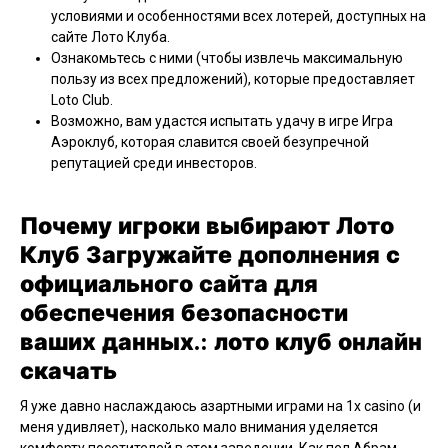
условиями и особенностями всех лотерей, доступных на
сайте Лото Клуба.
Ознакомьтесь с ними (чтобы извлечь максимальную
пользу из всех предложений), которые предоставляет
Loto Club.
Возможно, вам удастся испытать удачу в игре Игра
Аэроклуб, которая славится своей безупречной
репутацией среди инвесторов.
Почему игроки выбирают Лото
Клуб Загружайте дополнения с
официального сайта для
обеспечения безопасности
ваших данных.: лото клуб онлайн
скачать
Я уже давно наслаждаюсь азартными играми на 1x casino (и
меня удивляет), насколько мало внимания уделяется