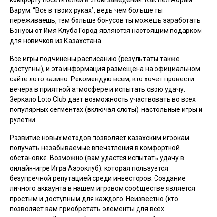
комфорту посетителей в этом заведении. Как пел Абрам
Варум: “Все в твоих руках”, ведь чем больше ты
переживаешь, тем больше бонусов ты можешь заработать.
Бонусы от Имя Клуба Город являются настоящим подарком
для новичков из Казахстана.
Все игры подчинены расписанию (результаты также
доступны), и эта информация размещена на официальном
сайте лото казино. Рекомендую всем, кто хочет провести
вечера в приятной атмосфере и испытать свою удачу.
Зеркало Loto Club дает возможность участвовать во всех
популярных сегментах (включая слоты), настольные игры и
рулетки.
Развитие новых методов позволяет казахским игрокам
получать незабываемые впечатления в комфортной
обстановке. Возможно (вам удастся испытать удачу в
онлайн-игре Игра Аэроклуб), которая пользуется
безупречной репутацией среди инвесторов. Создание
личного аккаунта в нашем игровом сообществе является
простым и доступным для каждого. Неизвестно (кто
позволяет вам приобретать элементы для всех