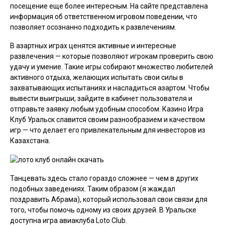
посещение еще более интересным. На сайте представлена
информация об ответственном игровом поведении, что
позволяет осознанно подходить к развлечениям.
В азартных играх ценятся активные и интересные
развлечения — которые позволяют игрокам проверить свою
удачу и умение. Такие игры собирают множество любителей
активного отдыха, желающих испытать свои силы в
захватывающих испытаниях и насладиться азартом. Чтобы
вывести выигрыши, зайдите в кабинет пользователя и
отправьте заявку любым удобным способом. Казино Игра
Клуб Уральск славится своим разнообразием и качеством
игр — что делает его привлекательным для инвесторов из
Казахстана.
Танцевать здесь стало гораздо сложнее — чем в других
подобных заведениях. Таким образом (я жаждал
поздравить Абрама), который использовал свои связи для
того, чтобы помочь одному из своих друзей. В Уральске
доступна игра авиаклуба Loto Club.