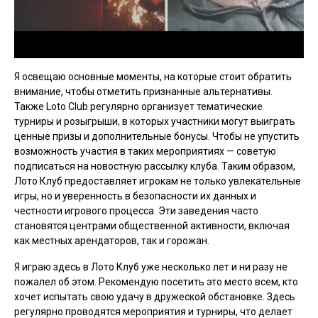
Я освещаю основные моменты, на которые стоит обратить
внимание, чтобы отметить признанные альтернативы.
Также Loto Club регулярно организует тематические
турниры и розыгрыши, в которых участники могут выиграть
ценные призы и дополнительные бонусы. Чтобы не упустить
возможность участия в таких мероприятиях — советую
подписаться на новостную рассылку клуба. Таким образом,
Лото Клуб предоставляет игрокам не только увлекательные
игры, но и уверенность в безопасности их данных и
честности игрового процесса. Эти заведения часто
становятся центрами общественной активности, включая
как местных арендаторов, так и горожан.
Я играю здесь в Лото Клуб уже несколько лет и ни разу не
пожалел об этом. Рекомендую посетить это место всем, кто
хочет испытать свою удачу в дружеской обстановке. Здесь
регулярно проводятся мероприятия и турниры, что делает