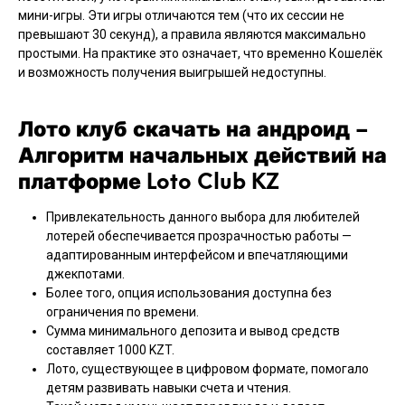
мини-игры. Эти игры отличаются тем (что их сессии не
превышают 30 секунд), а правила являются максимально
простыми.
На практике это означает, что временно Кошелёк
и возможность получения выигрышей недоступны.
Лото клуб скачать на андроид –
Алгоритм начальных действий на
платформе Loto Club KZ
Привлекательность данного выбора для любителей
лотерей обеспечивается прозрачностью работы —
адаптированным интерфейсом и впечатляющими
джекпотами.
Более того, опция использования доступна без
ограничения по времени.
Сумма минимального депозита и вывод средств
составляет 1000 KZT.
Лото, существующее в цифровом формате, помогало
детям развивать навыки счета и чтения.