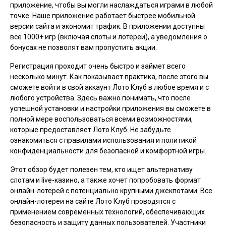
приложение, чтобы вы могли наслаждаться играми в любой
точке. Наше приложение работает быстрее мобильной
версии сайта и экономит трафик. В приложении доступны
все 1000+ игр (включая слоты и лотереи), а уведомления о
бонусах не позволят вам пропустить акции.
Регистрация проходит очень быстро и займет всего
несколько минут. Как показывает практика, после этого вы
сможете войти в свой аккаунт Лото Клуб в любое время и с
любого устройства. Здесь важно понимать, что после
успешной установки и настройки приложения вы сможете в
полной мере воспользоваться всеми возможностями,
которые предоставляет Лото Клуб. Не забудьте
ознакомиться с правилами использования и политикой
конфиденциальности для безопасной и комфортной игры.
Этот обзор будет полезен тем, кто ищет альтернативу
слотам и live-казино, а также хочет попробовать формат
онлайн-лотерей с потенциально крупными джекпотами. Все
онлайн-лотереи на сайте Лото Клуб проводятся с
применением современных технологий, обеспечивающих
безопасность и защиту данных пользователей. Участники