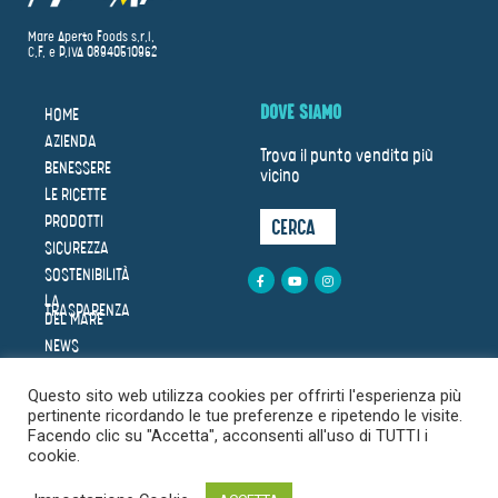
Mare Aperto Foods s.r.l.
C.F. e P.IVA 08940510962
DOVE SIAMO
HOME
AZIENDA
Trova il punto vendita più
BENESSERE
vicino
LE RICETTE
PRODOTTI
CERCA
SICUREZZA
SOSTENIBILITÀ
LA
TRASPARENZA
DEL MARE
NEWS
FAQ
Questo sito web utilizza cookies per offrirti l'esperienza più
CONTATTI
pertinente ricordando le tue preferenze e ripetendo le visite.
Facendo clic su "Accetta", acconsenti all'uso di TUTTI i
cookie.
© 2020 Copyright. Mare
PRIVACY POLICY
COOKIES POLICY
COPYRIGHT