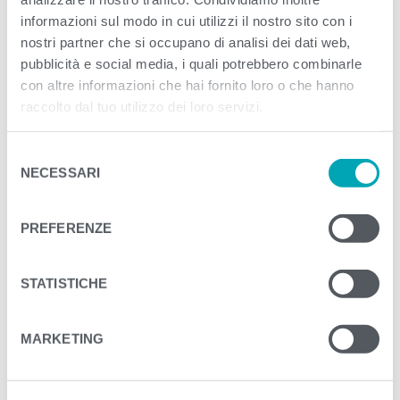
Loto Club предоставляет своим пользователям
разнообразные программы бонусов и специальные
informazioni sul modo in cui utilizzi il nostro sito con i
предложения. Программа лояльности дает возможность
nostri partner che si occupano di analisi dei dati web,
постоянным игрокам получать дополнительные
pubblicità e social media, i quali potrebbero combinarle
вознаграждения, увеличивая шансы на выигрыш и делая
con altre informazioni che hai fornito loro o che hanno
игру ещё более увлекательной. Кроме того (Loto Club
raccolto dal tuo utilizzo dei loro servizi.
предлагает множество акций и бонусов), которые делают
участие в лотереях ещё более заманчивым. Независимо от
уровня вашего игрового опыта, на этой платформе всегда
S
найдется что-то новое и интересное.
NECESSARI
e
l
e
Мгновенные выплаты
PREFERENZE
z
i
o
STATISTICHE
n
e
MARKETING
d
e
l