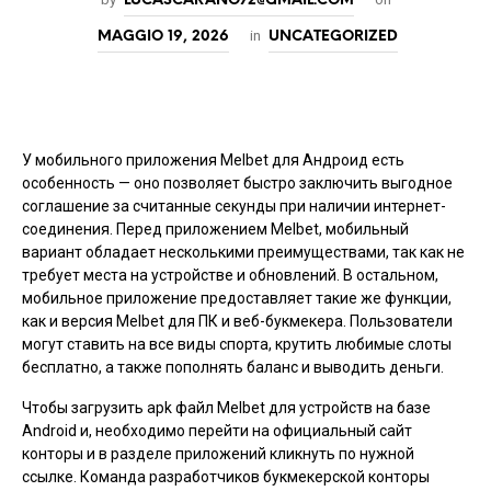
LUCASCARANO72@GMAIL.COM
in
MAGGIO 19, 2026
UNCATEGORIZED
У мобильного приложения Melbet для Андроид есть
особенность — оно позволяет быстро заключить выгодное
соглашение за считанные секунды при наличии интернет-
соединения. Перед приложением Melbet, мобильный
вариант обладает несколькими преимуществами, так как не
требует места на устройстве и обновлений. В остальном,
мобильное приложение предоставляет такие же функции,
как и версия Melbet для ПК и веб-букмекера.
Пользователи
могут ставить на все виды спорта, крутить любимые слоты
бесплатно, а также пополнять баланс и выводить деньги.
Чтобы загрузить apk файл Melbet для устройств на базе
Android и, необходимо перейти на официальный сайт
конторы и в разделе приложений кликнуть по нужной
ссылке. Команда разработчиков букмекерской конторы