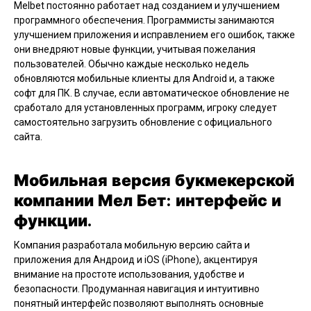
Melbet постоянно работает над созданием и улучшением
программного обеспечения. Программисты занимаются
улучшением приложения и исправлением его ошибок, также
они внедряют новые функции, учитывая пожелания
пользователей. Обычно каждые несколько недель
обновляются мобильные клиенты для Android и, а также
софт для ПК. В случае, если автоматическое обновление не
сработало для установленных программ, игроку следует
самостоятельно загрузить обновление с официального
сайта.
Мобильная версия букмекерской
компании Мел Бет: интерфейс и
функции.
Компания разработала мобильную версию сайта и
приложения для Андроид и iOS (iPhone), акцентируя
внимание на простоте использования, удобстве и
безопасности. Продуманная навигация и интуитивно
понятный интерфейс позволяют выполнять основные