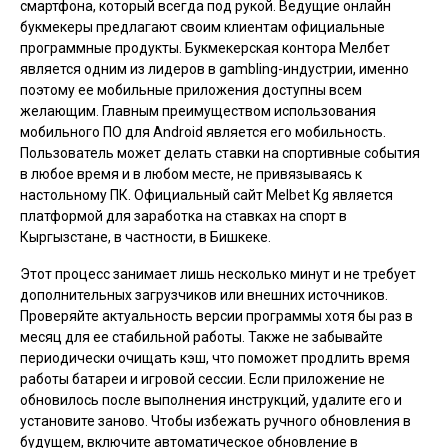
смартфона, который всегда под рукой. Ведущие онлайн
букмекеры предлагают своим клиентам официальные
программные продукты. Букмекерская контора Мелбет
является одним из лидеров в gambling-индустрии, именно
поэтому ее мобильные приложения доступны всем
желающим. Главным преимуществом использования
мобильного ПО для Android является его мобильность.
Пользователь может делать ставки на спортивные события
в любое время и в любом месте, не привязываясь к
настольному ПК. Официальный сайт Melbet Kg является
платформой для заработка на ставках на спорт в
Кыргызстане, в частности, в Бишкеке.
Этот процесс занимает лишь несколько минут и не требует
дополнительных загрузчиков или внешних источников.
Проверяйте актуальность версии программы хотя бы раз в
месяц для ее стабильной работы. Также не забывайте
периодически очищать кэш, что поможет продлить время
работы батареи и игровой сессии. Если приложение не
обновилось после выполнения инструкций, удалите его и
установите заново. Чтобы избежать ручного обновления в
будущем, включите автоматическое обновление в