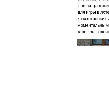
а не на традиц
для игры в лот
казахстанских
моментальным 
телефона, план