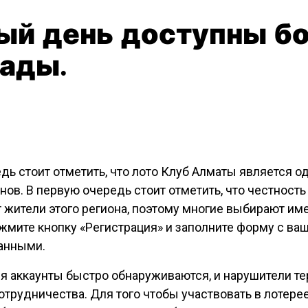
й день доступны б
рады.
дь стоит отметить, что лото Клуб Алматы является о
нов. В первую очередь стоит отметить, что честность
 жители этого региона, поэтому многие выбирают им
жмите кнопку «Регистрация» и заполните форму с ва
анными.
 аккаунты быстро обнаруживаются, и нарушители т
трудничества. Для того чтобы участвовать в лотере