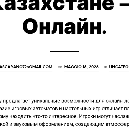
Казахстане 
Онлайн.
on
in
ASCARANO72@GMAIL.COM
MAGGIO 16, 2026
UNCATEG
у предлагает уникальные возможности для онлайн-л
азие игровых автоматов и настольных игр отличает п
му находить что-то интересное. Игроки могут насла
икой и звуковым оформлением, создающим атмосфе