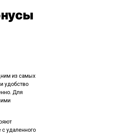
онусы
дним из самых
 и удобство
енно. Для
шими
еряют
е с удаленного