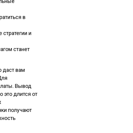
альные
ратиться в
 стратегии и
агом станет
о даст вам
Для
платы. Вывод
о это длится от
х
чки получают
жность