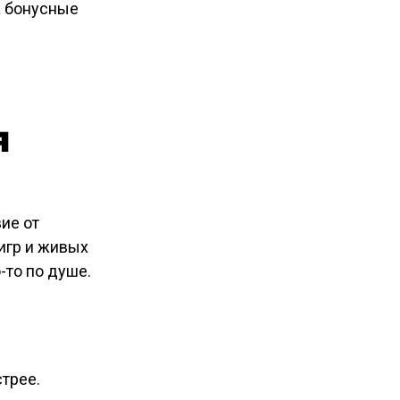
 бонусные
я
ие от
игр и живых
-то по душе.
трее.