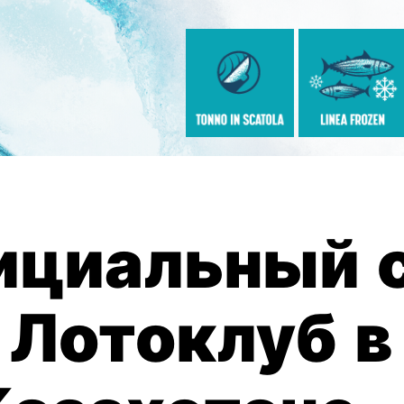
циальный 
Лотоклуб в