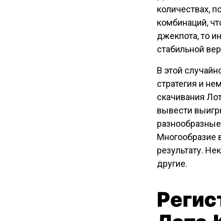
количествах, п
комбинаций, чт
джекпота, то и
стабильной ве
В этой случайн
стратегия и не
скачивания Лот
вывести выигр
разнообразные 
Многообразие 
результату. Не
другие.
Регис