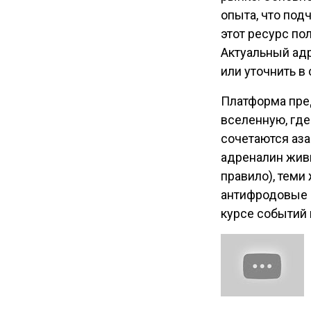
опыта, что под
этот ресурс по
Актуальный адр
или уточнить в
Платформа пред
вселенную, где
сочетаются аза
адреналин жив
правило), теми
антифродовые 
курсе событий 