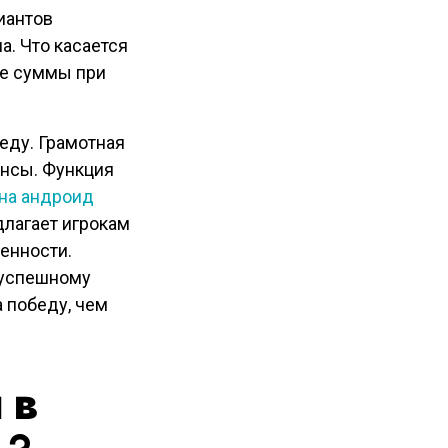
иантов
а. Что касается
ые суммы при
беду. Грамотная
ансы. Функция
 на андроид
лагает игрокам
енности.
 успешному
 победу, чем
 в