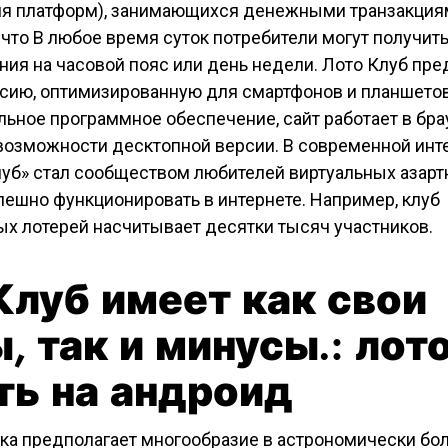
ля платформ), занимающихся денежными транзакция
 что В любое время суток потребители могут получит
ия на часовой пояс или день недели. Лото Клуб пре
сию, оптимизированную для смартфонов и планшетов
льное программное обеспечение, сайт работает в бра
 возможности десктопной версии.
В современной инт
уб» стал сообществом любителей виртуальных азарт
ешно функционировать в интернете. Например, клуб
х лотерей насчитывает десятки тысяч участников.
Клуб имеет как свои
, так и минусы.: лот
ть на андроид
ка предполагает многообразие в астрономически бо