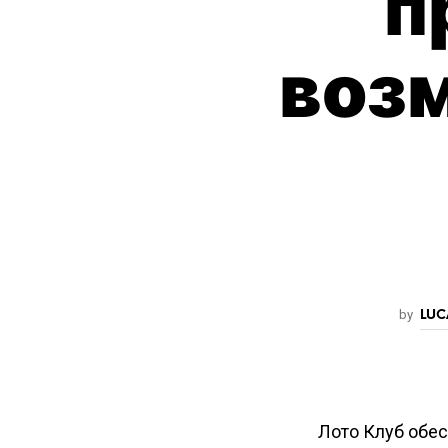
п
воз
by
LUC
Лото Клуб обес