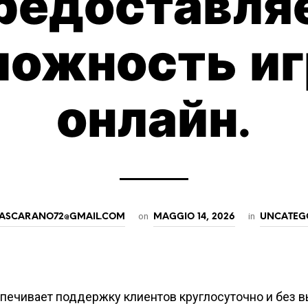
редоставля
можность иг
онлайн.
on
in
ASCARANO72@GMAIL.COM
MAGGIO 14, 2026
UNCATEG
печивает поддержку клиентов круглосуточно и без 