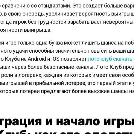
о сравнению со стандартами. Это создает больше вар
о, в свою очередь, увеличивает вероятность выигрыш
ногда игрок без трудностей зарабатывает невероятн
роятности выигрыша.
ой игре только одна буква может лишить шанса на по
много удачи способны значительно повысить ваши ш
о Клуба на Android и iOS позволяет
лото клуб скачать
ыши через более безопасные каналы. Лото Клуб пред
роли в лотереях, каждая из которых имеет свои особ
выигрышей в прибыльной лотерее, это первый этап к
которые лотереи предлагают более высокие шансы на
трация и начало игры