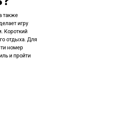
ь?
а также
делает игру
м. Короткий
го отдыха. Для
сти номер
иль и пройти