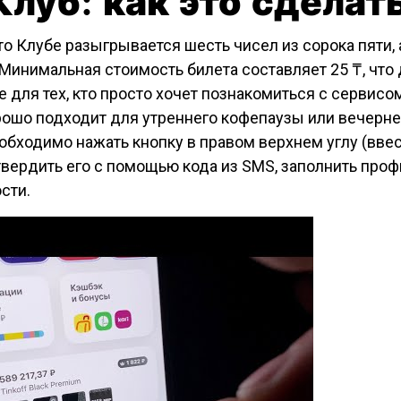
Клуб: как это сделат
то Клубе разыгрывается шесть чисел из сорока пяти, 
Минимальная стоимость билета составляет 25 ₸, что 
 для тех, кто просто хочет познакомиться с сервисо
рошо подходит для утреннего кофепаузы или вечерне
обходимо нажать кнопку в правом верхнем углу (вве
твердить его с помощью кода из SMS, заполнить проф
сти.