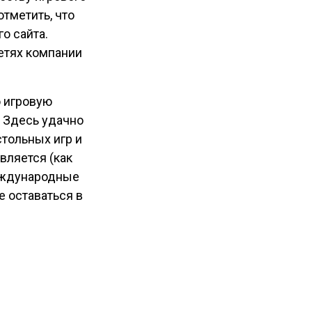
отметить, что
о сайта.
сетях компании
ю игровую
. Здесь удачно
стольных игр и
вляется (как
международные
 оставаться в