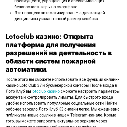
преимуществ, упрощающих и обеспечивающих
безопасность игры на смартфоне.
Этот процесс автоматизирован — а для каждой
дисциплины указан точный размер кешбэка.
Lotoclub казино: Открыта
платформа для получения
разрешений на деятельность в
области систем пожарной
автоматики.
После этого вы сможете использовать все функции онлайн-
казино Loto Club 37 и букмекерской конторы. После входа в
Лото Клуб вы
lotoclub казино
сможете настроить параметры
аккаунта и контролировать лимиты. Для быстрого входа
удобно использовать популярные социальные сети. Найти
рабочее зеркало Лото Клуб КЗ онлайн легко. Мы ежедневно
публикуем новые ссылки в нашем Telegram-канале. Кроме
того, вы можете запросить актуальное зеркало через