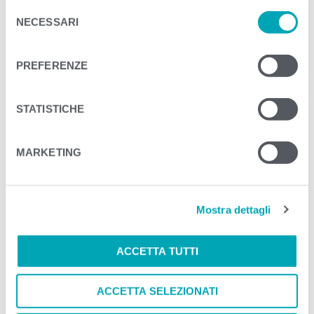
S
На сайте и в приложении представлен одинаковый
NECESSARI
e
ассортимент слотов. Следите за актуальными
l
предложениями и акциями Loto Club KZ онлайн, чтобы быть
e
PREFERENZE
в курсе всех событий. Бонусы — это внутренняя валюта
z
клуба, начисляемая в качестве подарка и сохраняемая на
i
дополнительном счете игрового аккаунта. В Лото Клуб
o
STATISTICHE
казино поощрения можно активировать за определенные
действия игрока или участие в акциях. Обратите внимание,
n
что бонус необходимо отыграть с определенным
e
MARKETING
вейджером, сделав необходимое количество ставок
d
согласно правилам. Наше казино является надежным
e
азартным ресурсом в Казахстане.
l
Mostra dettagli
c
Требуется ли подтверждение
o
n
аккаунта для вывода средств?
ACCETTA TUTTI
s
Каждый участник, зарегистрировавшийся с помощью
e
реферального промокода, может принести игроку 5000
ACCETTA SELEZIONATI
n
тенге. Новичку также следует участвовать в одной из
s