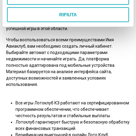
бонусы. Лото авиаклуб в Казахстане предлагает игрокам
s
комфортные и разнообразные способы пополнения счета и
o
RIFIUTA
вывода выигрышей. Это известное казино предоставляет
возможность получить знания и опыт, необходимые для
успешной игры в этой области.
Чтобы воспользоваться всеми преимуществами Имя
Авиаклуб, вам необходимо создать личный кабинет.
Выбирайте автомат с подходящими параметрами
недвижимости и начинайте играть. Да, платформа
полностью адаптирована под мобильные устройства.
Материал базируется на анализе интерфейса сайта,
доступных возможностей и заявленных условиях
использования.
Все игры Лотоклуб КЗ работают на сертифицированном
программном обеспечении, что обеспечивает
честность результатов и стабильные выплаты.
Лотоклуб гарантирует быструю и безопасную обработку
всех финансовых транзакций.
Верификация выигрышей в онлайн Лото Клуб