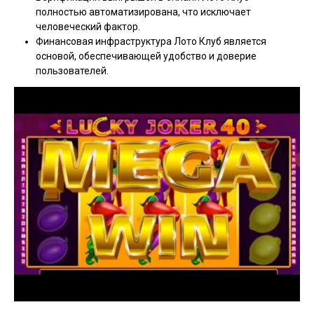
полностью автоматизирована, что исключает
человеческий фактор.
Финансовая инфраструктура Лото Клуб является
основой, обеспечивающей удобство и доверие
пользователей.