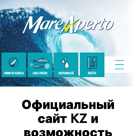
Официальный
сайт KZ и
возможность