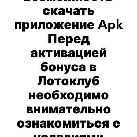
скачать
приложение Apk
Перед
активацией
бонуса в
Лотоклуб
необходимо
внимательно
ознакомиться с