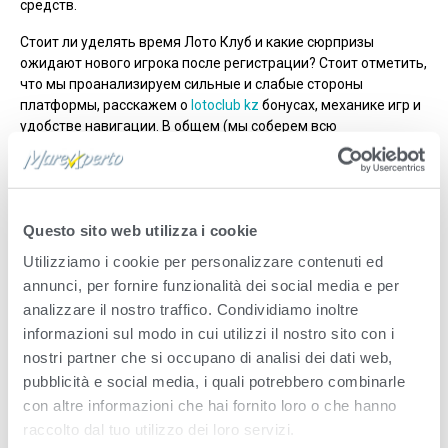
средств.
Стоит ли уделять время Лото Клуб и какие сюрпризы
ожидают нового игрока после регистрации? Стоит отметить,
что мы проанализируем сильные и слабые стороны
платформы, расскажем о
lotoclub kz
бонусах, механике игр и
удобстве навигации. В общем (мы соберем всю
необходимую информацию для человека), который впервые
слышит о Лото Клуб Казахстан и хочет получить прозрачный
обзор. Игра доступна в мобильной версии и на смартфоне
Для быстрого получения обратной связи от казино был
Questo sito web utilizza i cookie
создан отдельный технический отдел. Более того, В службе
поддержки трудятся квалифицированные менеджеры,
Utilizziamo i cookie per personalizzare contenuti ed
готовые помочь с различными запросами и вопросами.
annunci, per fornire funzionalità dei social media e per
analizzare il nostro traffico. Condividiamo inoltre
informazioni sul modo in cui utilizzi il nostro sito con i
В первую очередь стоит
nostri partner che si occupano di analisi dei dati web,
отметить, что связаться с
pubblicità e social media, i quali potrebbero combinarle
техподдержкой можно через
con altre informazioni che hai fornito loro o che hanno
лайв-чат на сайте.
raccolto dal tuo utilizzo dei loro servizi.