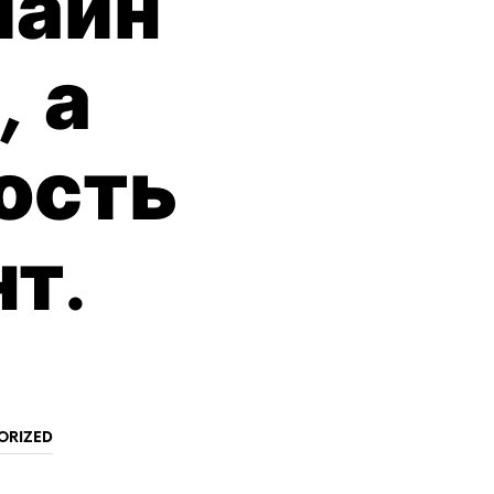
лайн
, а
ость
т.
ORIZED