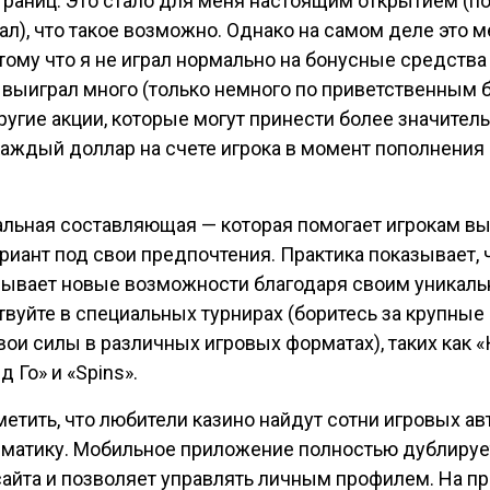
траниц. Это стало для меня настоящим открытием (по
ал), что такое возможно. Однако на самом деле это 
тому что я не играл нормально на бонусные средства 
 выиграл много (только немного по приветственным б
угие акции, которые могут принести более значител
аждый доллар на счете игрока в момент пополнения
альная составляющая — которая помогает игрокам в
иант под свои предпочтения. Практика показывает, 
рывает новые возможности благодаря своим уникал
вуйте в специальных турнирах (боритесь за крупные
ои силы в различных игровых форматах), таких как 
д Го» и «Spins».
метить, что любители казино найдут сотни игровых ав
тематику. Мобильное приложение полностью дублиру
айта и позволяет управлять личным профилем. На пр