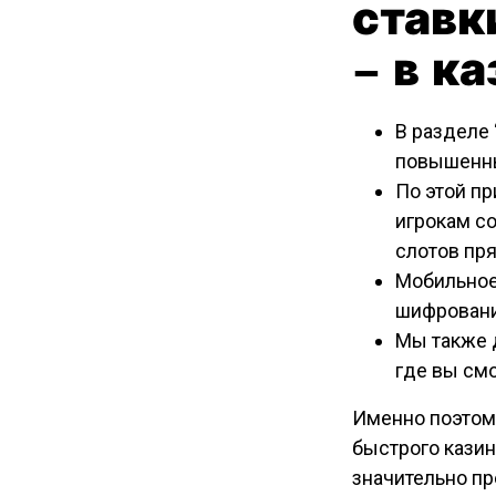
ставк
– в ка
В разделе
повышенны
По этой п
игрокам с
слотов пр
Мобильное
шифровани
Мы также 
где вы см
Именно поэтому
быстрого казин
значительно пр