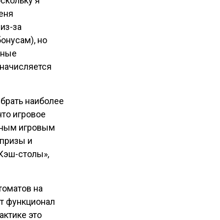
скольку я
меня
из-за
онусам), но
ьные
 начисляется
ыбрать наиболее
что игровое
ьным игровым
 призы и
«Кэш-столы»,
томатов на
ет функционал
актике это