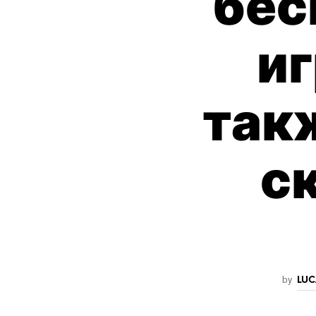
бес
иг
так
с
by
LU