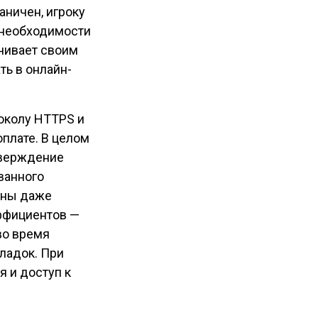
аничен, игроку
 необходимости
чивает своим
ть в онлайн-
околу HTTPS и
плате. В целом
тверждение
ванного
жны даже
ффициентов —
во время
ладок. При
 и доступ к