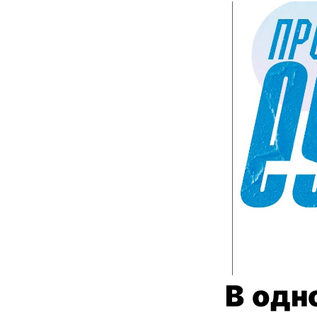
В одн