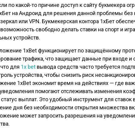
сли по какой-то причине доступ к сайту букмекера огр
 1хБет на Андроид для решения данной проблемы без
зеркал или VPN. Букмекерская контора 1хБет обеспе
возможность свободно делать ставки на спорт и игра
ьных устройств.
ложение 1xBet функционирует по защищённому прот
ование трафика, что защищает данные при входе и о
 что для
1x bet
вывода средств часто требуется под
троль устройства, чтобы снизить риск несанкциониро
ожение 1xBet экономит время на действиях — где ва
-уведомления помогают отслеживать изменения коэ
 статус выплат. Это удобный инструмент для ставок 
чение дня без необходимости открытия множества вк
ложение может запросить разрешения на уведомления
тва.