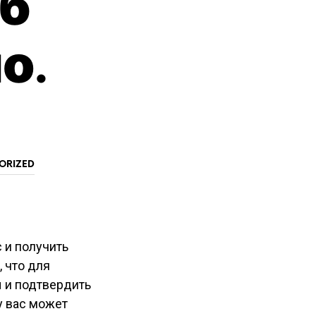
уб
о.
ORIZED
 и получить
 что для
ы и подтвердить
у вас может