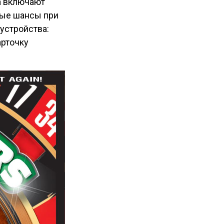
а включают
ные шансы при
устройства:
арточку