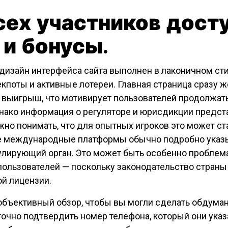
сех участников дост
 и бонусы.
 дизайн интерфейса сайта выполнен в лаконичном сти
кпоты и активные лотереи. Главная страница сразу 
 выигрыш, что мотивирует пользователей продолжат
нако информация о регуляторе и юрисдикции предст
жно понимать, что для опытных игроков это может ст
ые международные платформы обычно подробно ука
улирующий орган. Это может быть особенно проблем
пользователей — поскольку законодательство страны
й лицензии.
объективный обзор, чтобы вы могли сделать обдума
очно подтвердить номер телефона, который они указ