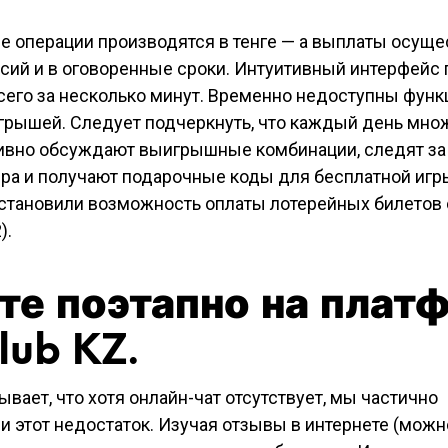
е операции производятся в тенге — а выплаты осуще
сий и в оговоренные сроки. Интуитивный интерфейс 
всего за несколько минут. Временно недоступны фун
грышей. Следует подчеркнуть, что каждый день мно
тивно обсуждают выигрышные комбинации, следят за
ира и получают подарочные коды для бесплатной игр
становили возможность оплаты лотерейных билетов
).
те поэтапно на плат
lub KZ.
ывает, что хотя онлайн-чат отсутствует, мы частично
 этот недостаток. Изучая отзывы в интернете (можно