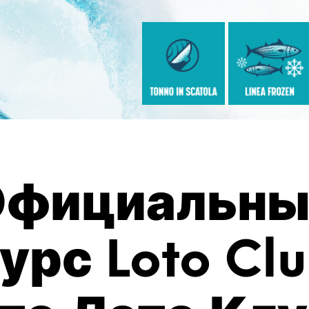
Официальны
урс Loto Cl