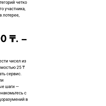
тегорий четко
го участника,
в лотерее,
0 ₸. –
ести чисел из
имостью 25 ₸
ать сервис.
ли
ые шаги —
знакомьтесь с
доразумений в