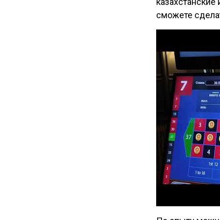
казахстанские 
сможете сделат