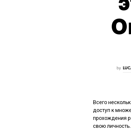
э
О
by
LUC
Всего нескольк
доступ к множе
прохождения ре
свою личность.