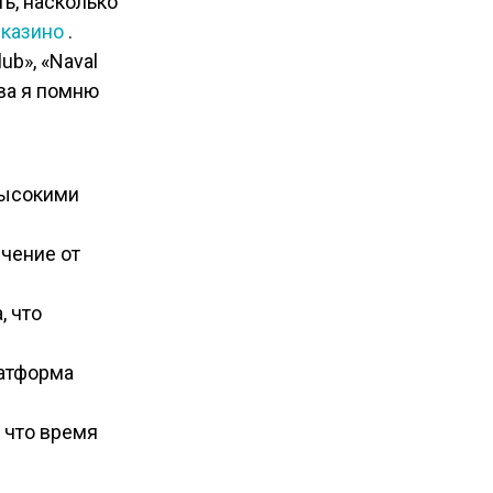
ь, насколько
 казино
.
ub», «Naval
тва я помню
высокими
чение от
, что
латформа
, что время