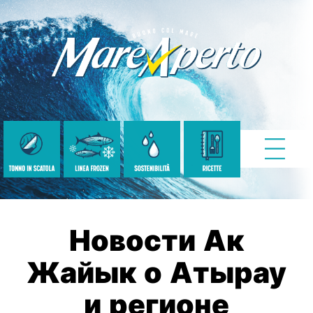
Новости Ак
Жайык о Атырау
и регионе