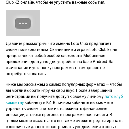
Club KZ онлайн, чтобы не упустить важные события.
Давайте рассмотрим, что именно Loto Club предлагает
своим пользователям. Скачивание и игра в Loto Club kz не
представляют собой особой сложности. Мобильное
приложение доступно для устройств на базе Android. За
скачивание и установку программы на смартфон не
потребуется платить.
Ниже мы расскажем о самых популярных форматах — чтобы
вы могли выбрать игру на свой вкус. После завершения
регистрации вы получите доступ к своему личному
лото клуб
кокшетау
кабинету в KZ. В личном кабинете вы сможете
управлять своим счетом и отслеживать финансовые
операции, а также прогресс в программе лояльности. В
целом можно сказать, что вы также сможете редактировать
свои личные данные и настраивать уведомления о новых