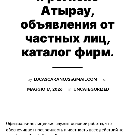
Атырау,
объявления от
частных лиц,
каталог фирм.
by
on
LUCASCARANO72@GMAIL.COM
in
MAGGIO 17, 2026
UNCATEGORIZED
Официальная лицензия служит основой работы, что
обеспечивает прозрачность и честность всех действий на