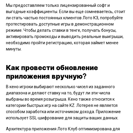
Мы предоставляем только лицензированный софт и
выгодные коэффициенты. Если вы еще сомневаетесь, стоит
ли стать частью постоянных клиентов Лото КЗ, попробуйте
протестировать доступные игры в демонстрационном
режиме. Чтобы делать ставки в тенге, получать бонусы,
активировать промокоды и выводить реальные выигрыши,
необходимо пройти регистрацию, которая займет менее
минуты.
Как провести обновление
приложения вручную?
В кено игроки выбирают несколько чисел из заданного
диапазона и делают ставку на то, будут ли эти числа
выбраны во время розыгрыша. Кено также относится к
категории быстрых игр на сайте KZ. Лотерея не является
способом заработка или источником дохода. Приложение
использует SSL-шифрование для защиты ваших данных.
Архитектура приложения Лото Клуб оптимизирована для