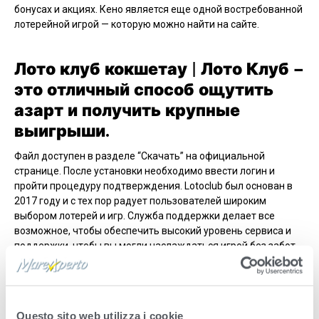
бонусах и акциях. Кено является еще одной востребованной
лотерейной игрой — которую можно найти на сайте.
Лото клуб кокшетау | Лото Клуб –
это отличный способ ощутить
азарт и получить крупные
выигрыши.
Файл доступен в разделе “Скачать” на официальной
странице. После установки необходимо ввести логин и
пройти процедуру подтверждения. Lotoclub был основан в
2017 году и с тех пор радует пользователей широким
выбором лотерей и игр. Служба поддержки делает все
возможное, чтобы обеспечить высокий уровень сервиса и
поддержки, чтобы вы могли наслаждаться игрой без забот.
900 тенге
Questo sito web utilizza i cookie
900 тенге Все разделы, варианты пополнения счета и другие